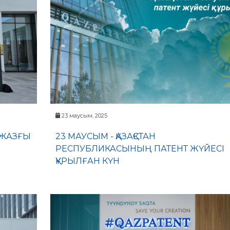
23 маусым, 2025
 ЖАЗҒЫ
23 МАУСЫМ - ҚАЗАҚСТАН
РЕСПУБЛИКАСЫНЫҢ ПАТЕНТ ЖҮЙЕСІ
ҚҰРЫЛҒАН КҮН