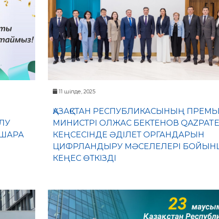
11 шілде, 2025
ҚАЗАҚСТАН РЕСПУБЛИКАСЫНЫҢ ПРЕМЬ
ЛУ
МИНИСТРІ ОЛЖАС БЕКТЕНОВ QAZPAT
-ШАРА
КЕҢСЕСІНДЕ ӘДІЛЕТ ОРГАНДАРЫН
ЦИФРЛАНДЫРУ МӘСЕЛЕЛЕРІ БОЙЫН
КЕҢЕС ӨТКІЗДІ