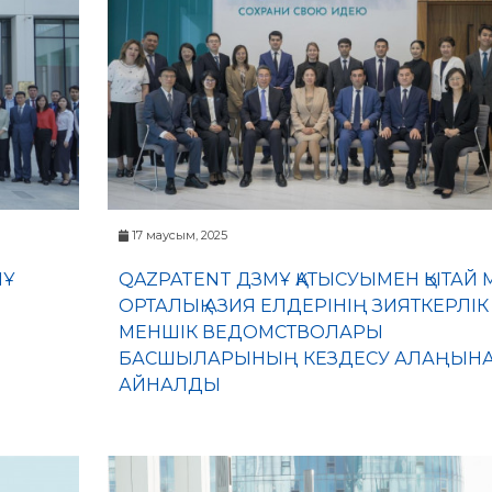
17 маусым, 2025
ПҰ
QAZPATENT ДЗМҰ ҚАТЫСУЫМЕН ҚЫТАЙ 
ОРТАЛЫҚ АЗИЯ ЕЛДЕРІНІҢ ЗИЯТКЕРЛІК
МЕНШІК ВЕДОМСТВОЛАРЫ
БАСШЫЛАРЫНЫҢ КЕЗДЕСУ АЛАҢЫН
АЙНАЛДЫ