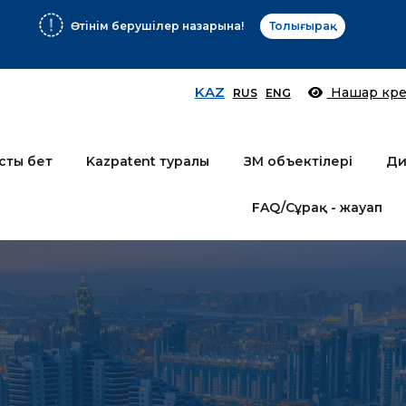
Өтінім берушілер назарына!
Толығырақ
KAZ
Нашар көре
RUS
ENG
сты бет
Kazpatent туралы
ЗМ объектілері
Ди
FAQ/Сұрақ - жауап