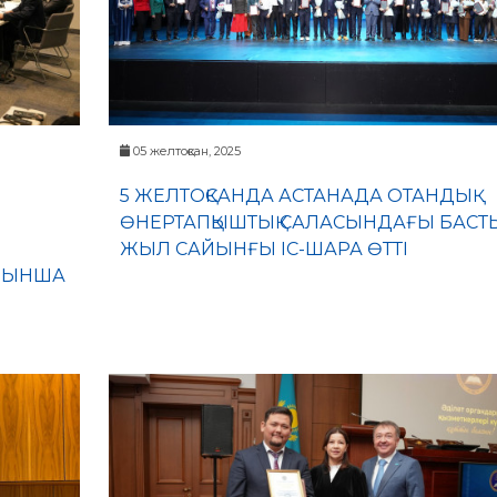
05 желтоқсан, 2025
5 ЖЕЛТОҚСАНДА АСТАНАДА ОТАНДЫҚ
ӨНЕРТАПҚЫШТЫҚ САЛАСЫНДАҒЫ БАСТ
ЖЫЛ САЙЫНҒЫ ІС-ШАРА ӨТТІ
ОЙЫНША