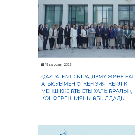
18 маусым, 2025
QAZPATENT CNIPA, ДЗМҰ ЖӘНЕ ЕА
ҚАТЫСУЫМЕН ӨТКЕН ЗИЯТКЕРЛІК
МЕНШІККЕ ҚАТЫСТЫ ХАЛЫҚАРАЛЫҚ
КОНФЕРЕНЦИЯНЫ ҚАБЫЛДАДЫ