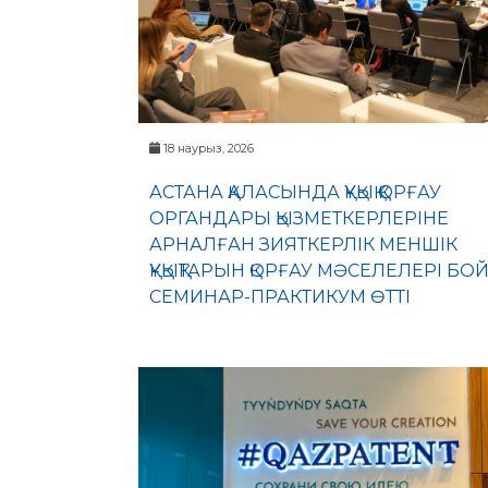
18 наурыз, 2026
АСТАНА ҚАЛАСЫНДА ҚҰҚЫҚ ҚОРҒАУ
ОРГАНДАРЫ ҚЫЗМЕТКЕРЛЕРІНЕ
АРНАЛҒАН ЗИЯТКЕРЛІК МЕНШІК
ҚҰҚЫҚТАРЫН ҚОРҒАУ МӘСЕЛЕЛЕРІ Б
СЕМИНАР-ПРАКТИКУМ ӨТТІ