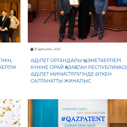
30 қыркүйек, 2025
ІНІҢ
ӘДІЛЕТ ОРГАНДАРЫ ҚЫЗМЕТКЕРЛЕРІ
КЕРЛІК
КҮНІНЕ ОРАЙ ҚАЗАҚСТАН РЕСПУБЛИКАС
ӘДІЛЕТ МИНИСТРЛІГІНДЕ ӨТКЕН
САЛТАНАТТЫ ЖИНАЛЫС