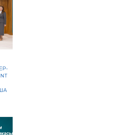
ЕР-
ENT
ША