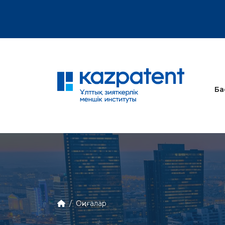
тық хат
Ба
Оқиғалар