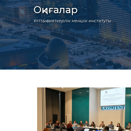
Оқиғалар
Ұлттық зияткерлік меншік институты