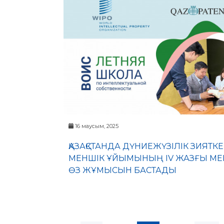
16 маусым, 2025
ҚАЗАҚСТАНДА ДҮНИЕЖҮЗІЛІК ЗИЯТКЕ
МЕНШІК ҰЙЫМЫНЫҢ IV ЖАЗҒЫ МЕ
ӨЗ ЖҰМЫСЫН БАСТАДЫ