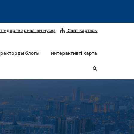
2026 жы
тіндерге арналған нұсқа
Сайт картасы
ректордың блогы
Интерактивті карта