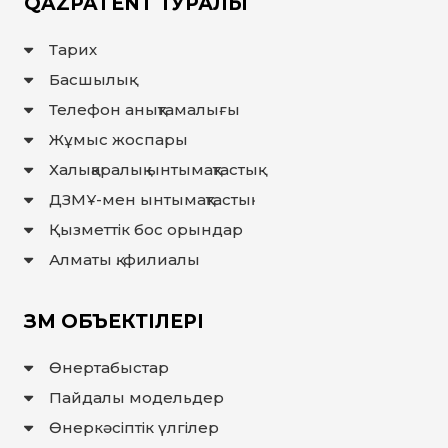
QAZPATENT ТУРАЛЫ
ҚҰҚЫҚТАР
ДИРЕКТОРДЫҢ
Тарих
БЛОГЫ
Басшылық
ИНТЕРАКТИВТІ
Телефон анықтамалығы
КАРТА
Жұмыс жоспары
ГЕОГРАФИЯЛЫҚ
НҰСҚАМАЛАР
Халықаралық ынтымақтастық
ЖӘНЕ
ТАУАРЛАР
ШЫҒАРЫЛҒАН
ДЗМҰ-мен ынтымақтастық
ЖЕРЛЕР
АТАУЛАРЫНЫҢ
Қызметтік бос орындар
ИНТЕРАКТИВТІ
КАРТАСЫ
Алматы қ. филиалы
ГЕОГРАФИЯЛЫҚ
НҰСҚАМАЛАР
ЖӘНЕ
ТАУАРЛАР
ШЫҒАРЫЛҒАН
ЗМ ОБЪЕКТІЛЕРІ
ЖЕРЛЕР
АТАУЛАРЫНЫҢ
ӘЛЕУЕТТІ
ИНТЕРАКТИВТІ
Өнертабыстар
КАРТАСЫ
Пайдалы модельдер
FAQ/
Өнеркәсіптік үлгілер
СҰРАҚ -