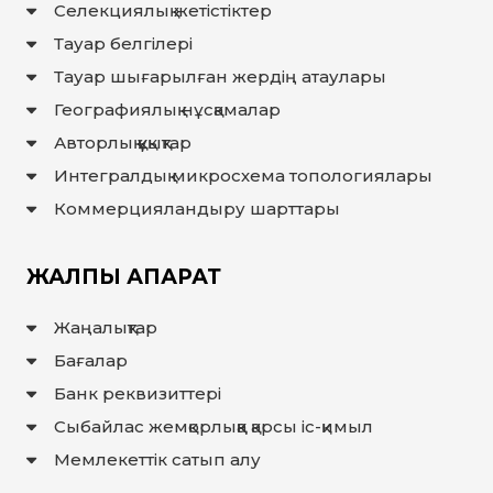
ЖАУАП
Селекциялық жетістіктер
ПОИСК
Тауар белгілері
Тауар шығарылған жердiң атаулары
Географиялық нұсқамалар
Авторлық құқықтар
Интегралдық микросхема топологиялары
Коммерцияландыру шарттары
ЖАЛПЫ АҚПАРАТ
Жаңалықтар
Бағалар
Банк реквизиттері
Сыбайлас жемқорлыққа қарсы іс-қимыл
Мемлекеттiк сатып алу