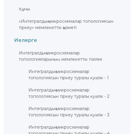
ҚҰҚЫҚТАР
Құны
ДИРЕКТОРДЫҢ
БЛОГЫ
«Интегралдық микросхемалар топологиясын
тіркеу» мемлекеттік қызметі
ИНТЕРАКТИВТІ
КАРТА
Иелерге
ГЕОГРАФИЯЛЫҚ
НҰСҚАМАЛАР
ЖӘНЕ
Интегралдық микросхемалар
ТАУАРЛАР
ШЫҒАРЫЛҒАН
топологияларының мемлекеттік тізілімі
ЖЕРЛЕР
АТАУЛАРЫНЫҢ
ИНТЕРАКТИВТІ
Интегралдық микросхемалар
КАРТАСЫ
топологиясын тіркеу туралы куәлік - 1
ГЕОГРАФИЯЛЫҚ
НҰСҚАМАЛАР
ЖӘНЕ
Интегралдық микросхемалар
ТАУАРЛАР
ШЫҒАРЫЛҒАН
топологиясын тіркеу туралы куәлік - 2
ЖЕРЛЕР
АТАУЛАРЫНЫҢ
ӘЛЕУЕТТІ
Интегралдық микросхемалар
ИНТЕРАКТИВТІ
КАРТАСЫ
топологиясын тіркеу туралы куәлік - 3
FAQ/
Интегралдық микросхемалар
СҰРАҚ -
топологиясын тіркеу туралы куәлік - 4