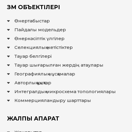
ЗМ ОБЪЕКТІЛЕРІ
Өнертабыстар
Пайдалы модельдер
Өнеркәсіптік үлгілер
Селекциялық жетістіктер
Тауар белгілері
Тауар шығарылған жердiң атаулары
Географиялық нұсқамалар
Авторлық құқықтар
Интегралдық микросхема топологиялары
Коммерцияландыру шарттары
ЖАЛПЫ АҚПАРАТ