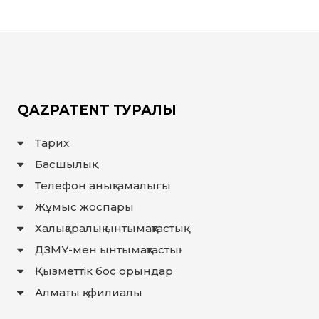
QAZPATENT ТУРАЛЫ
Тарих
Басшылық
Телефон анықтамалығы
Жұмыс жоспары
Халықаралық ынтымақтастық
ДЗМҰ-мен ынтымақтастық
Қызметтік бос орындар
Алматы қ. филиалы