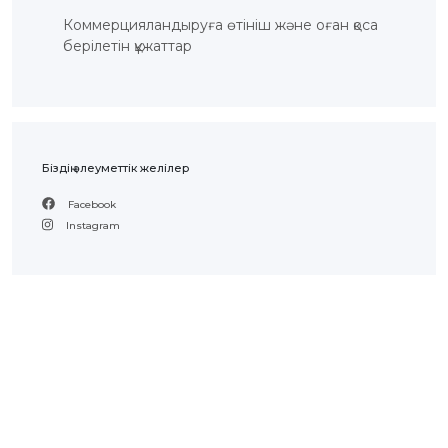
Коммерцияландыруға өтініш және оған қоса
берілетін құжаттар
Біздің әлеуметтік желілер
Facebook
Instagram