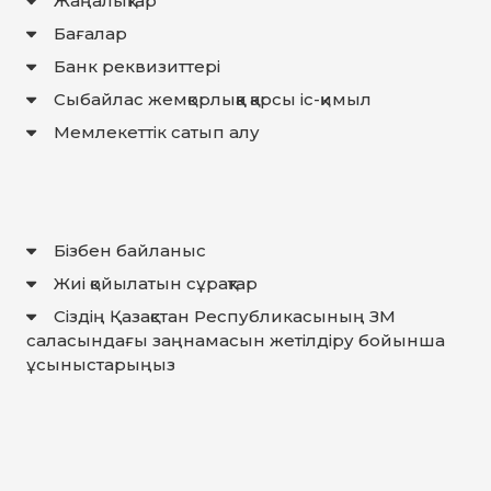
Жаңалықтар
Бағалар
Банк реквизиттері
Сыбайлас жемқорлыққа қарсы іс-қимыл
Мемлекеттiк сатып алу
Бізбен байланыс
Жиі қойылатын сұрақтар
Сіздің Қазақстан Республикасының ЗМ
саласындағы заңнамасын жетілдіру бойынша
ұсыныстарыңыз