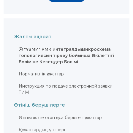
БАЙЛАНЫС
ЗМ
ОБЪЕКТІЛЕРІ
ӨНЕРТАБЫСТАР
Жалпы ақпарат
ПАЙДАЛЫ
МОДЕЛЬДЕР
"ҰЗМИ" РМК интегралдық микросхема
ӨНЕРКӘСІПТІК
ҮЛГІЛЕР
топологиясын тіркеу бойынша Өкілеттігі
СЕЛЕКЦИЯЛЫҚ
Бөліміне Кезеңдер Бөлімі
ЖЕТІСТІКТЕР
ТАУАР
Нормативтік құжаттар
БЕЛГІЛЕРІ
ТАУАР
ШЫҒАРЫЛҒАН
Инструкция по подаче электронной заявки
ЖЕРДIҢ
ТИМ
АТАУЛАРЫ
ГЕОГРАФИЯЛЫҚ
НҰСҚАМАЛАР
Өтініш берушілерге
ИНТЕГРАЛДЫҚ
МИКРОСХЕМА
ТОПОЛОГИЯЛАРЫ
Өтiнiм және оған қоса берілген құжаттар
КОММЕРЦИЯЛАНДЫРУ
ШАРТТАРЫ
Құжаттардың үлгілері
АВТОРЛЫҚ