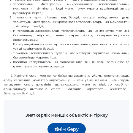
топологияны Интегралдық микросхемалар топологияларының
БАНК
мемлекеттік тізіліміне енгізеді және тіркеу туралы куәліктерді, автор
РЕКВИЗИТТЕРІ
куәліктерін береді;
АЛМАТЫ
топологияларға айрықша құқық беруді, оларды пайдалануға құқықты
Қ.
табыстауды Интегралдық микросхемалар топологияларының мемлекеттiк
ФИЛИАЛЫ
тiзiлiмiнде тіркейді;
ҚАРЖЫЛЫҚ
Интегралдық микросхемалар топологияларының мемлекеттiк тiзiлiмiн,
ЕСЕП
бюллетеньді жүргізеді және оларды өзінің интернет-ресурсына
ХАЛЫҚАРАЛЫҚ
орналастырады;
ЫНТЫМАҚТАСТЫҚ
Интегралдық микросхемалар топологияларының мемлекеттiк тiзiлiмiнен
үзінді көшірмелер береді;
ҚЫЗМЕТТІК
тіркелген топологиялар туралы мәліметтерді сараптама ұйымының
БОС
ОРЫНДАР
бюллетенінде жариялайды;
Қазақстан Республикасының заңнамасында тыйым салынбаған өзге де
«ҚАЗАҚСТАННЫҢ
қызмет түрлерін жүзеге асырады.
ЗИЯТКЕРЛІК
МЕНШІГІ»
ЖУРНАЛЫ
2. Уәкілетті орган мен келісу бойынша сараптама ұйымы топологияларды
қорғау саласында қызметтер көрсеткені үшін осы ұйым шеккен шығындарды
МЕМЛЕКЕТТІК
КӨРСЕТІЛЕТІН
толық өтеу, оның қызметінің шығынсыздығы және өз кірістері есебінен
ҚЫЗМЕТТЕР
қаржыландыру қамтамасыз етілген жағдайда, көрсетілетін қызметтердің
бағаларын бекітеді.
МЕМЛЕКЕТТІК
САТЫП
АЛУЛАР
СЫБАЙЛАС
ЖЕМҚОРЛЫҚҚА
Зияткерлік меншік объектісін тіркеу
ҚАРСЫ ІС-
ҚИМЫЛ
ШАПАҒАТ
Өтінім беру
ФОРУМЫ