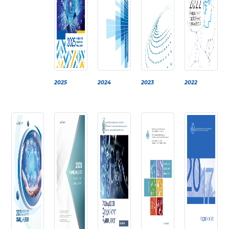
БАНК
РЕКВИЗИТТЕРІ
АЛМАТЫ
Қ.
ФИЛИАЛЫ
ҚАРЖЫЛЫҚ
ЕСЕП
ХАЛЫҚАРАЛЫҚ
ЫНТЫМАҚТАСТЫҚ
2025
2024
2023
2022
ҚЫЗМЕТТІК
БОС
ОРЫНДАР
«ҚАЗАҚСТАННЫҢ
ЗИЯТКЕРЛІК
МЕНШІГІ»
ЖУРНАЛЫ
МЕМЛЕКЕТТІК
КӨРСЕТІЛЕТІН
ҚЫЗМЕТТЕР
МЕМЛЕКЕТТІК
САТЫП
АЛУЛАР
СЫБАЙЛАС
ЖЕМҚОРЛЫҚҚА
ҚАРСЫ ІС-
ҚИМЫЛ
ШАПАҒАТ
ФОРУМЫ