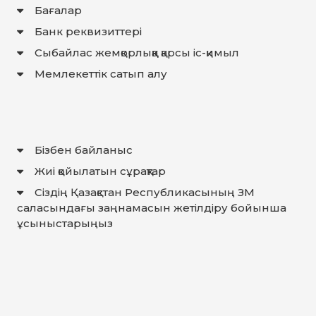
Бағалар
Банк реквизиттері
Сыбайлас жемқорлыққа қарсы іс-қимыл
Мемлекеттiк сатып алу
Бізбен байланыс
Жиі қойылатын сұрақтар
Сіздің Қазақстан Республикасының ЗМ
саласындағы заңнамасын жетілдіру бойынша
ұсыныстарыңыз