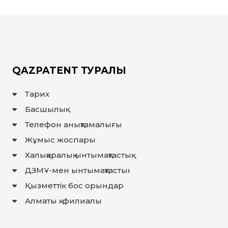
QAZPATENT ТУРАЛЫ
Тарих
Басшылық
Телефон анықтамалығы
Жұмыс жоспары
Халықаралық ынтымақтастық
ДЗМҰ-мен ынтымақтастық
Қызметтік бос орындар
Алматы қ. филиалы