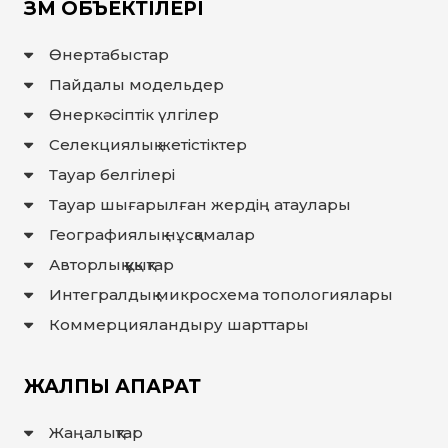
ЗМ ОБЪЕКТІЛЕРІ
Өнертабыстар
Пайдалы модельдер
Өнеркәсіптік үлгілер
Селекциялық жетістіктер
Тауар белгілері
Тауар шығарылған жердiң атаулары
Географиялық нұсқамалар
Авторлық құқықтар
Интегралдық микросхема топологиялары
Коммерцияландыру шарттары
ЖАЛПЫ АҚПАРАТ
Жаңалықтар