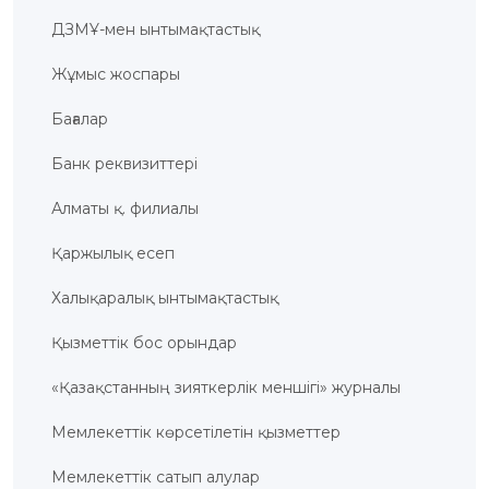
ЖАУАП
ДЗМҰ-мен ынтымақтастық
ПОИСК
Жұмыс жоспары
Бағалар
Банк реквизиттері
Алматы қ. филиалы
Қаржылық есеп
Халықаралық ынтымақтастық
Қызметтік бос орындар
«Қазақстанның зияткерлік меншігі» журналы
Мемлекеттік көрсетілетін қызметтер
Мемлекеттік сатып алулар