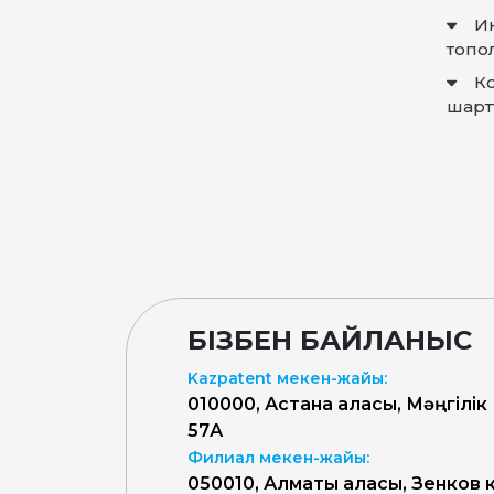
И
топо
К
шарт
БІЗБЕН БАЙЛАНЫС
Kazpatent мекен-жайы:
010000, Астана қаласы, Мәңгілік
57А
Филиал мекен-жайы:
050010, Алматы қаласы, Зенков к