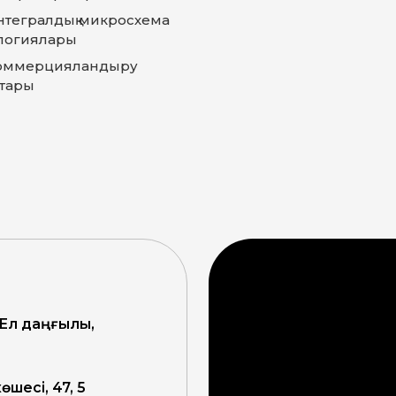
нтегралдық микросхема
логиялары
оммерцияландыру
тары
 Ел даңғылы,
өшесі, 47, 5