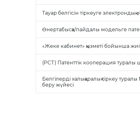
Тауар белгісін тіркеуге электрондық ө
Өнертабысқа/пайдалы модельге патен
«Жеке кабинет» қызметі бойынша жиі 
(PCT) Патенттік кооперация туралы ш
Белгілерді халықаралық тіркеу туралы
беру жүйесі