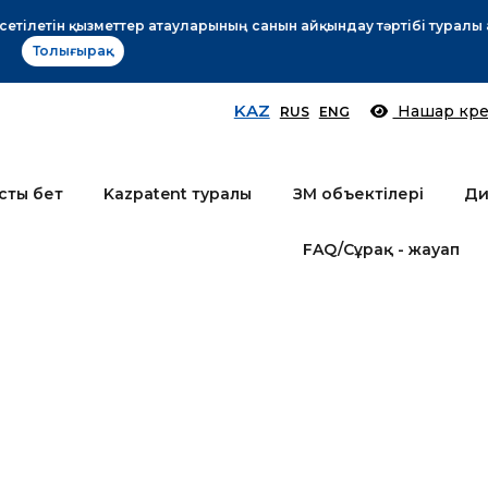
Өтінім берушілер назарына!
Толығырақ
KAZ
Нашар көре
RUS
ENG
сты бет
Kazpatent туралы
ЗМ объектілері
Ди
FAQ/Сұрақ - жауап