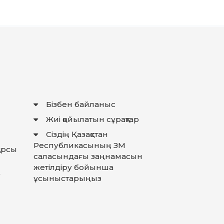
Бізбен байланыс
Жиі қойылатын сұрақтар
Сіздің Қазақстан
Республикасының ЗМ
қарсы
саласындағы заңнамасын
жетілдіру бойынша
у
ұсыныстарыңыз