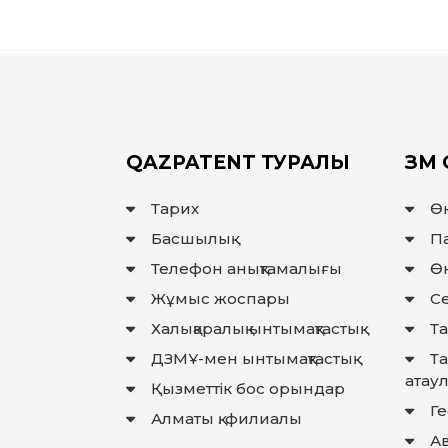
QAZPATENT ТУРАЛЫ
ЗМ 
Тарих
Ө
Басшылық
П
Телефон анықтамалығы
Өн
Жұмыс жоспары
Се
Халықаралық ынтымақтастық
Та
ДЗМҰ-мен ынтымақтастық
Т
атау
Қызметтік бос орындар
Г
Алматы қ. филиалы
Ав