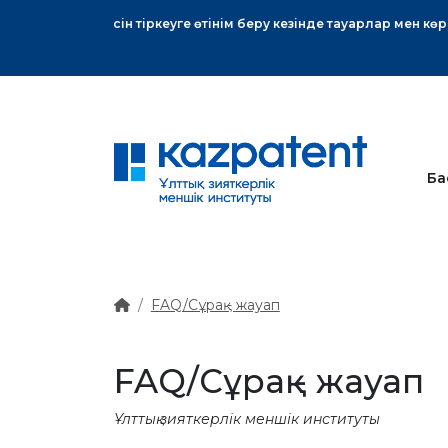
тық хат
Ба
FAQ/Сұрақ - жауап
FAQ/Сұрақ - жауап
Ұлттық зияткерлік меншік институты