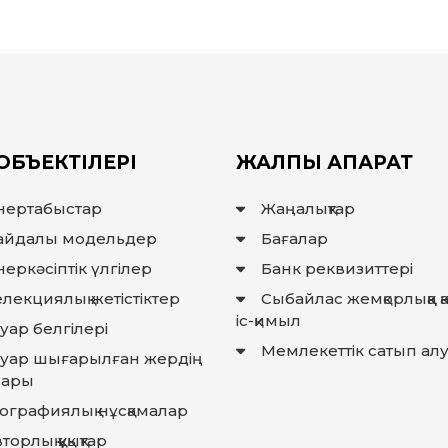
ОБЪЕКТІЛЕРІ
ЖАЛПЫ АҚПАРАТ
нертабыстар
Жаңалықтар
айдалы модельдер
Бағалар
еркәсіптік үлгілер
Банк реквизиттері
лекциялық жетістіктер
Сыбайлас жемқорлыққа 
іс-қимыл
уар белгілері
Мемлекеттiк сатып ал
ауар шығарылған жердiң
лары
еографиялық нұсқамалар
торлық құқықтар