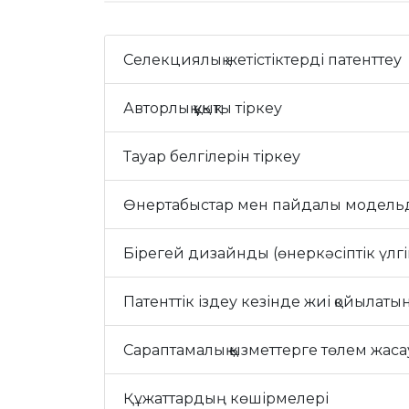
Селекциялық жетістіктерді патенттеу
Авторлық құқықты тіркеу
Тауар белгілерін тіркеу
Өнертабыстар мен пайдалы модельд
Бірегей дизайнды (өнеркәсіптік үлгіні) 
Патенттік іздеу кезінде жиі қойылатын
Сараптамалық қызметтерге төлем жаса
Құжаттардың көшірмелері