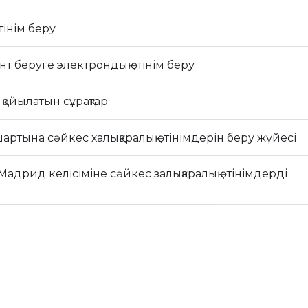
тінім беру
т беруге электрондық өтінім беру
қойылатын сұрақтар
артына сәйкес халықаралық өтінімдерін беру жүйесі
 Мадрид келісіміне сәйкес залықаралық өтінімдерді