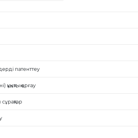
ерді патенттеу
құқықтық қорғау
 сұрақтар
у