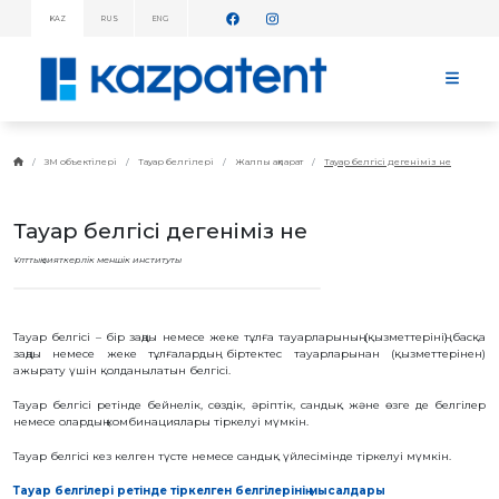
KAZ
RUS
ENG
АҚПАРАТТЫҚ
ХАБАРЛАМАЛАР!
БАСТЫ
БЕТ
KAZPATENT
ЗМ объектілері
Тауар белгілері
Жалпы ақпарат
Тауар белгісі дегеніміз не
ТУРАЛЫ
ИНСТИТУТ
Тауар белгісі дегеніміз не
ТУРАЛЫ
ИНСТИТУТ
Ұлттық зияткерлік меншік институты
БАСШЫЛЫҒЫ
ЖЫЛДЫҚ
ЕСЕП
СТАТИСТИКАЛЫҚ
Тауар белгісі – бір заңды немесе жеке тұлға тауарларының (қызметтерінің) басқа
МӘЛІМЕТТЕР
заңды немесе жеке тұлғалардың біртектес тауарларынан (қызметтерінен)
ажырату үшін қолданылатын белгісі.
ТЕЛЕФОНДАР
АНЫҚТАМАЛЫҒЫ
Тауар белгісі ретінде бейнелік, сөздік, әріптік, сандық және өзге де белгілер
ДЗМҰ-МЕН
немесе олардың комбинациялары тіркелуі мүмкін.
ЫНТЫМАҚТАСТЫҚ
ЖҰМЫС
Тауар белгісі кез келген түсте немесе сандық үйлесімінде тіркелуі мүмкін.
ЖОСПАРЫ
Тауар белгілері ретінде тіркелген белгілерінің мысалдары
БАҒАЛАР