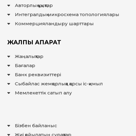
Авторлық құқықтар
Интегралдық микросхема топологиялары
Коммерцияландыру шарттары
ЖАЛПЫ АҚПАРАТ
Жаңалықтар
Бағалар
Банк реквизиттері
Сыбайлас жемқорлыққа қарсы іс-қимыл
Мемлекеттiк сатып алу
Бізбен байланыс
Жиі қойылатын сұрақтар