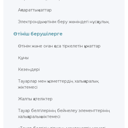
ҚҰҚЫҚТАР
Ақпараттық хаттар
ДИРЕКТОРДЫҢ
БЛОГЫ
Электрондық өтінім беру жөніндегі нұсқаулық
ИНТЕРАКТИВТІ
КАРТА
Өтініш берушілерге
ГЕОГРАФИЯЛЫҚ
Өтiнiм және оған қоса тiркелетiн құжаттар
НҰСҚАМАЛАР
ЖӘНЕ
ТАУАРЛАР
ШЫҒАРЫЛҒАН
Құны
ЖЕРЛЕР
АТАУЛАРЫНЫҢ
ИНТЕРАКТИВТІ
Кезеңдері
КАРТАСЫ
ГЕОГРАФИЯЛЫҚ
НҰСҚАМАЛАР
Тауарлар мен қызметтердің халықаралық
ЖӘНЕ
ТАУАРЛАР
жіктемесі
ШЫҒАРЫЛҒАН
ЖЕРЛЕР
АТАУЛАРЫНЫҢ
Жалпы қателіктер
ӘЛЕУЕТТІ
ИНТЕРАКТИВТІ
КАРТАСЫ
Тауар белгілерінің бейнелеу элементтерінің
халықаралық жіктемесі
FAQ/
СҰРАҚ -