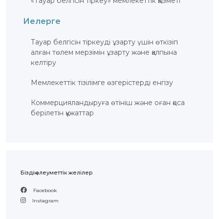
«Тауар белгісін тіркеу» мемлекеттік қызметі
ЖАУАП
ПОИСК
Иелерге
Тауар белгісін тіркеуді ұзарту үшін өткізіп
алған төлем мерзімін ұзарту және қалпына
келтіру
Мемлекеттік тізілімге өзгерістерді енгізу
Коммерцияландыруға өтініш және оған қоса
берілетін құжаттар
Біздің әлеуметтік желілер
Facebook
Instagram