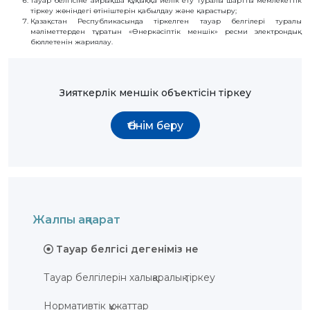
тауар белгісіне айрықша құқыққа иелік ету туралы шартты мемлекеттік
БАЙЛАНЫС
тіркеу жөніндегі өтініштерін қабылдау және қарастыру;
Қазақстан Республикасында тіркелген тауар белгілері туралы
мәліметтерден тұратын «Өнеркәсіптік меншік» ресми электрондық
ЗМ
бюллетенін жариялау.
ОБЪЕКТІЛЕРІ
ӨНЕРТАБЫСТАР
Зияткерлік меншік объектісін тіркеу
ПАЙДАЛЫ
МОДЕЛЬДЕР
ӨНЕРКӘСІПТІК
Өтінім беру
ҮЛГІЛЕР
СЕЛЕКЦИЯЛЫҚ
ЖЕТІСТІКТЕР
ТАУАР
БЕЛГІЛЕРІ
ТАУАР
ШЫҒАРЫЛҒАН
ЖЕРДIҢ
АТАУЛАРЫ
Жалпы ақпарат
ГЕОГРАФИЯЛЫҚ
НҰСҚАМАЛАР
Тауар белгісі дегеніміз не
ИНТЕГРАЛДЫҚ
МИКРОСХЕМА
ТОПОЛОГИЯЛАРЫ
Тауар белгілерін халықаралық тіркеу
КОММЕРЦИЯЛАНДЫРУ
ШАРТТАРЫ
Нормативтік құжаттар
АВТОРЛЫҚ