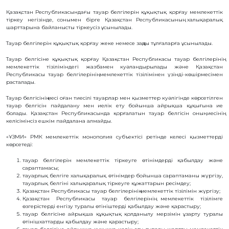
БАНК
Қазақстан Республикасындағы тауар белгілерін құқықтық қорғау мемлекеттік
РЕКВИЗИТТЕРІ
тіркеу негізінде, сонымен бірге Қазақстан Республикасының халықаралық
АЛМАТЫ
шарттарына байланысты тіркеусіз ұсынылады.
Қ.
ФИЛИАЛЫ
Тауар белгілерін құқықтық қорғау жеке немесе заңды тұлғаларға ұсынылады.
ҚАРЖЫЛЫҚ
ЕСЕП
Тауар белгісіне құқықтық қорғау Қазақстан Республикасы тауар белгілерінің
мемлекеттiк тiзiлiмiндегі жазбамен куәландырылады және Қазақстан
ХАЛЫҚАРАЛЫҚ
ЫНТЫМАҚТАСТЫҚ
Республикасы тауар белгілерінің мемлекеттiк тiзiлiмiнен үзінді-көшірмесімен
расталады.
ҚЫЗМЕТТІК
БОС
ОРЫНДАР
Тауар белгісінің иесі оған тиесілі тауарлар мен қызметтер куәлігінде көрсетілген
тауар белгісін пайдалану мен иелік ету бойынша айрықша құқығына ие
«ҚАЗАҚСТАННЫҢ
болады. Қазақстан Республикасында қорғалатын тауар белгісін оның иесінің
ЗИЯТКЕРЛІК
келісімінсіз ешкім пайдалана алмайды.
МЕНШІГІ»
ЖУРНАЛЫ
«ҰЗМИ» РМК мемлекеттік монополия субъектісі ретінде келесі қызметтерді
МЕМЛЕКЕТТІК
көрсетеді:
КӨРСЕТІЛЕТІН
ҚЫЗМЕТТЕР
тауар белгілерін мемлекеттік тіркеуге өтінімдерді қабылдау және
МЕМЛЕКЕТТІК
сараптамасы;
САТЫП
АЛУЛАР
тауарлық белгіге халықаралық өтінімдер бойынша сараптаманы жүргізу,
тауарлық белгіні халықаралық тіркеуге құжаттарын ресімдеу;
СЫБАЙЛАС
Қазақстан Республикасы тауар белгілерінің мемлекеттiк тiзiлiмiн жүргізу;
ЖЕМҚОРЛЫҚҚА
ҚАРСЫ ІС-
Қазақстан Республикасы тауар белгілерінің мемлекеттiк тiзiлiмге
ҚИМЫЛ
өзгерістерді енгізу туралы өтініштерді қабылдау және қарастыру;
тауар белгісіне айрықша құқықтық қолданылу мерзімін ұзарту туралы
ШАПАҒАТ
ФОРУМЫ
өтінішхаттарды қабылдау және қарастыру;