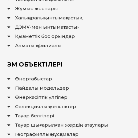
Жұмыс жоспары
Халықаралық ынтымақтастық
ДЗМҰ-мен ынтымақтастық
Қызметтік бос орындар
Алматы қ. филиалы
ЗМ ОБЪЕКТІЛЕРІ
Өнертабыстар
Пайдалы модельдер
Өнеркәсіптік үлгілер
Селекциялық жетістіктер
Тауар белгілері
Тауар шығарылған жердiң атаулары
Географиялық нұсқамалар