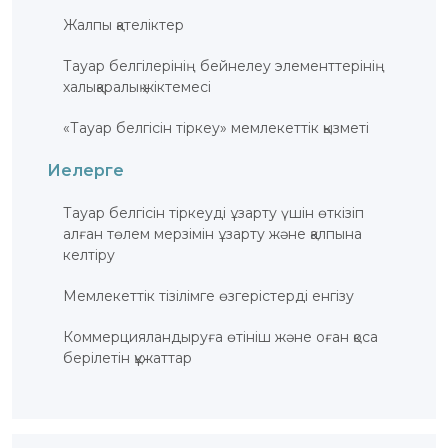
ҚҰҚЫҚТАР
Жалпы қателіктер
ДИРЕКТОРДЫҢ
Тауар белгілерінің бейнелеу элементтерінің
БЛОГЫ
халықаралық жіктемесі
ИНТЕРАКТИВТІ
КАРТА
«Тауар белгісін тіркеу» мемлекеттік қызметі
ГЕОГРАФИЯЛЫҚ
НҰСҚАМАЛАР
Иелерге
ЖӘНЕ
ТАУАРЛАР
ШЫҒАРЫЛҒАН
ЖЕРЛЕР
Тауар белгісін тіркеуді ұзарту үшін өткізіп
АТАУЛАРЫНЫҢ
ИНТЕРАКТИВТІ
алған төлем мерзімін ұзарту және қалпына
КАРТАСЫ
келтіру
ГЕОГРАФИЯЛЫҚ
НҰСҚАМАЛАР
ЖӘНЕ
Мемлекеттік тізілімге өзгерістерді енгізу
ТАУАРЛАР
ШЫҒАРЫЛҒАН
ЖЕРЛЕР
Коммерцияландыруға өтініш және оған қоса
АТАУЛАРЫНЫҢ
ӘЛЕУЕТТІ
берілетін құжаттар
ИНТЕРАКТИВТІ
КАРТАСЫ
FAQ/
СҰРАҚ -