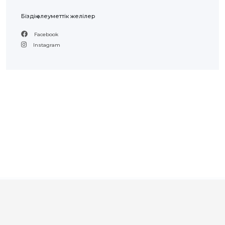
ЖАУАП
ПОИСК
Біздің әлеуметтік желілер
Facebook
Instagram