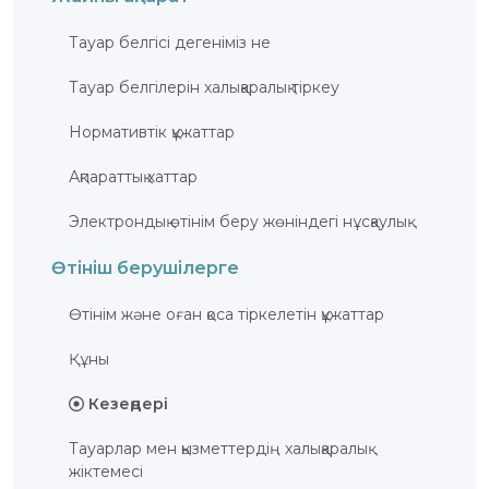
БАЙЛАНЫС
Тауар белгісі дегеніміз не
ЗМ
ОБЪЕКТІЛЕРІ
Тауар белгілерін халықаралық тіркеу
ӨНЕРТАБЫСТАР
Нормативтік құжаттар
ПАЙДАЛЫ
МОДЕЛЬДЕР
Ақпараттық хаттар
ӨНЕРКӘСІПТІК
ҮЛГІЛЕР
Электрондық өтінім беру жөніндегі нұсқаулық
СЕЛЕКЦИЯЛЫҚ
ЖЕТІСТІКТЕР
ТАУАР
Өтініш берушілерге
БЕЛГІЛЕРІ
ТАУАР
ШЫҒАРЫЛҒАН
Өтiнiм және оған қоса тiркелетiн құжаттар
ЖЕРДIҢ
АТАУЛАРЫ
Құны
ГЕОГРАФИЯЛЫҚ
НҰСҚАМАЛАР
ИНТЕГРАЛДЫҚ
Кезеңдері
МИКРОСХЕМА
ТОПОЛОГИЯЛАРЫ
Тауарлар мен қызметтердің халықаралық
КОММЕРЦИЯЛАНДЫРУ
ШАРТТАРЫ
жіктемесі
АВТОРЛЫҚ