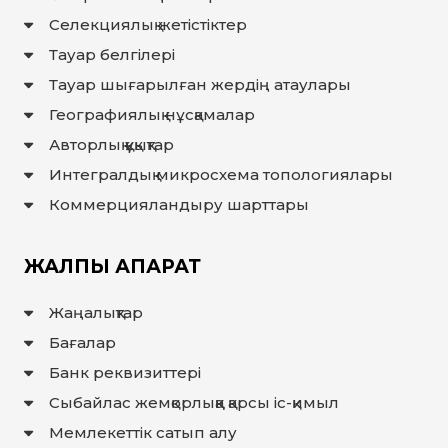
Селекциялық жетістіктер
Тауар белгілері
Тауар шығарылған жердiң атаулары
Географиялық нұсқамалар
Авторлық құқықтар
Интегралдық микросхема топологиялары
Коммерцияландыру шарттары
ЖАЛПЫ АҚПАРАТ
Жаңалықтар
Бағалар
Банк реквизиттері
Сыбайлас жемқорлыққа қарсы іс-қимыл
Мемлекеттiк сатып алу