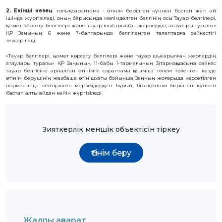
БАНК
2. Екінші кезең
- толық сараптама - өтiнiм берiлген күннен бастап жеті ай
РЕКВИЗИТТЕРІ
iшiнде жүргiзiледi, оның барысында мәлiмделген белгiнiң осы Тауар белгілері,
қызмет көрсету белгілері және тауар шығарылған жерлердің атаулары туралы»
АЛМАТЫ
Қ.
ҚР Заңының 6 және 7-баптарында белгiленген талаптарға сәйкестiгi
ФИЛИАЛЫ
тексерiледi.
ҚАРЖЫЛЫҚ
ЕСЕП
«Тауар белгілері, қызмет көрсету белгілері және тауар шығарылған жерлердің
атаулары туралы» ҚР Заңының 11-бабы 1-тармағының 3)тармақшасына сәйкес
ХАЛЫҚАРАЛЫҚ
тауар белгісіне арналған өтінімге сараптама қосымша төлем төленген кезде
ЫНТЫМАҚТАСТЫҚ
өтінім берушінің жазбаша өтінішхаты бойынша Заңның жоғарыда көрсетілген
ҚЫЗМЕТТІК
нормасында келтірілген мерзімдерден бұрын, бірақ өтінім берілген күннен
БОС
бастап алты айдан кейін жүргізіледі.
ОРЫНДАР
«ҚАЗАҚСТАННЫҢ
ЗИЯТКЕРЛІК
МЕНШІГІ»
ЖУРНАЛЫ
Зияткерлік меншік объектісін тіркеу
МЕМЛЕКЕТТІК
КӨРСЕТІЛЕТІН
ҚЫЗМЕТТЕР
Өтінім беру
МЕМЛЕКЕТТІК
САТЫП
АЛУЛАР
СЫБАЙЛАС
ЖЕМҚОРЛЫҚҚА
ҚАРСЫ ІС-
ҚИМЫЛ
ШАПАҒАТ
ФОРУМЫ
Жалпы ақпарат