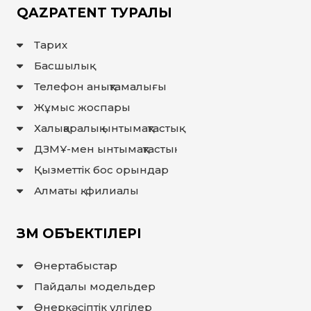
QAZPATENT ТУРАЛЫ
Тарих
Басшылық
Телефон анықтамалығы
Жұмыс жоспары
Халықаралық ынтымақтастық
ДЗМҰ-мен ынтымақтастық
Қызметтік бос орындар
Алматы қ. филиалы
ЗМ ОБЪЕКТІЛЕРІ
Өнертабыстар
Пайдалы модельдер
Өнеркәсіптік үлгілер