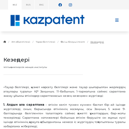
KAZ
RUS
ENG
АҚПАРАТТЫҚ
ХАБАРЛАМАЛАР!
БАСТЫ
БЕТ
KAZPATENT
ЗМ объектілері
Тауар белгілері
Өтініш берушілерге
Кезеңдері
ТУРАЛЫ
ИНСТИТУТ
Кезеңдері
ТУРАЛЫ
ИНСТИТУТ
Ұлттық зияткерлік меншік институты
БАСШЫЛЫҒЫ
ЖЫЛДЫҚ
ЕСЕП
СТАТИСТИКАЛЫҚ
«Тауар белгілері, қызмет көрсету белгілері және тауар шығарылған жерлердің
МӘЛІМЕТТЕР
атаулары туралы» ҚР Заңының 11-бабының 1-тармағына сәйкес сараптама
жасау ұйымы өтiнiмдер сараптамасын кезең-кезеңмен жүргiзедi:
ТЕЛЕФОНДАР
АНЫҚТАМАЛЫҒЫ
1. Алдын ала сараптама
– өтiнiм келіп түскен күннен бастап бір ай iшiнде
ДЗМҰ-МЕН
жүргiзiледi, оның барысында өтiнiмнiң мазмұны, осы Заңның 5 және 9-
ЫНТЫМАҚТАСТЫҚ
баптарында белгiленген талаптарға сәйкес қажеттi құжаттардың бар-жоғы
ЖҰМЫС
тексерiледi. Сараптама нәтижелері бойынша өтінім берушіге он жұмыс күні
ЖОСПАРЫ
ішінде өтінімнің қарауға қабылданғаны немесе іс жүргізудің тоқтатылғаны туралы
хабарлама жіберіледі;
БАҒАЛАР