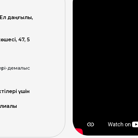
 Ел даңғылы,
өшесі, 47, 5
ктілері үшін
филиалы