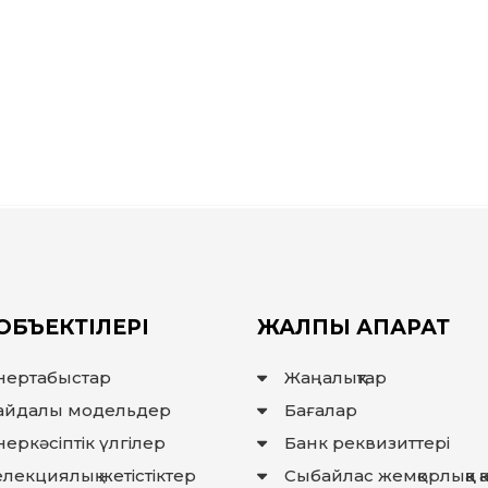
ОБЪЕКТІЛЕРІ
ЖАЛПЫ АҚПАРАТ
нертабыстар
Жаңалықтар
айдалы модельдер
Бағалар
еркәсіптік үлгілер
Банк реквизиттері
лекциялық жетістіктер
Сыбайлас жемқорлыққа 