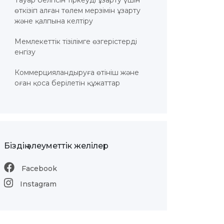
Тауар белгісін тіркеуді ұзарту үшін
өткізіп алған төлем мерзімін ұзарту
және қалпына келтіру
Мемлекеттік тізілімге өзгерістерді
енгізу
Коммерцияландыруға өтініш және
оған қоса берілетін құжаттар
Біздің әлеуметтік желілер
Facebook
Instagram