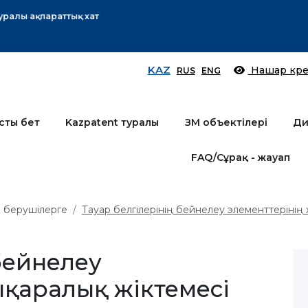
Өтінім берушілер назарына!
Толығырақ
KAZ
Нашар көре
RUS
ENG
сты бет
Kazpatent туралы
ЗМ объектілері
Ди
FAQ/Сұрақ - жауап
іш берушілерге
Тауар белгілерінің бейнелеу элементтерінің 
 бейнелеу
ықаралық жіктемесі