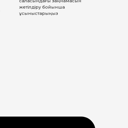
саласындағы заңнамасын
жетілдіру бойынша
у
ұсыныстарыңыз