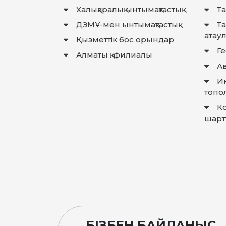
Халықаралық ынтымақтастық
Та
ДЗМҰ-мен ынтымақтастық
Т
атау
Қызметтік бос орындар
Г
Алматы қ. филиалы
Ав
И
топо
К
шарт
БІЗБЕН БАЙЛАНЫС