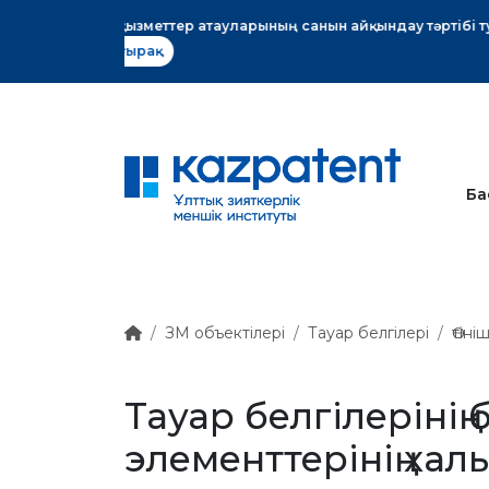
тық хат
Ба
ЗМ объектілері
Тауар белгілері
Өтін
Тауар белгілерінің
элементтерінің хал