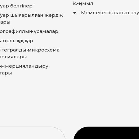
іс-қимыл
уар белгілері
Мемлекеттiк сатып ал
ауар шығарылған жердiң
лары
еографиялық нұсқамалар
торлық құқықтар
нтегралдық микросхема
логиялары
оммерцияландыру
тары