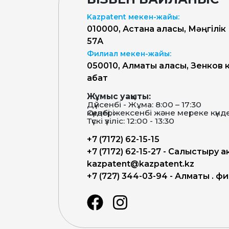
Kazpatent мекен-жайы:
010000, Астана қаласы, Мәңгілік
57А
Филиал мекен-жайы:
050010, Алматы қаласы, Зенков к
қабат
Жұмыс уақыты:
Дүйсенбі - Жұма: 8:00 – 17:30
Сенбі, жексенбі және мереке күндері-демалыс күндері
Түскі үзіліс: 12:00 - 13:30
+7 (7172) 62-15-15
+7 (7172) 62-15-27 - Салыстыру а
kazpatent@kazpatent.kz
+7 (727) 344-03-94 - Алматы қ. 