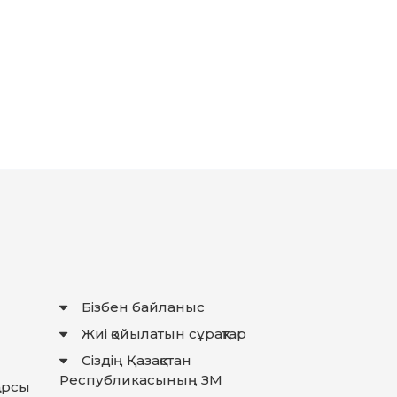
Бізбен байланыс
Жиі қойылатын сұрақтар
Сіздің Қазақстан
Республикасының ЗМ
қарсы