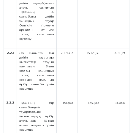
дейін тауар/қызмет
атауын қамтитын
ТҚХС-ның 3-
сыныбына дейін
ұжымдық тауар
белгісін тіркеуге
арналған өтінімге
толық сараптама
жүргізу
2.2.1
Әр сыныпта 10-ға
20 173,13
15 129,85
14 121,19
дейін тауарлар/
қызметтер атауын
қамтитын 3-тен
жоғары (ұжымдық
толық сараптама
кезінде) ТҚХС-ның
әрбір сыныбы үшін
қосымша
2.2.2
ТҚХС-ның бір
1 800,00
1 350,00
1 260,00
сыныбындағы
тауарлардың/
қызметтердің әрбір
атауындағы 10-нан
астам атаулар үшін
қосымша