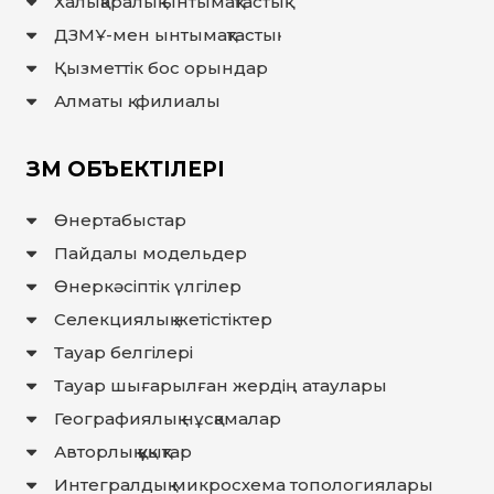
Халықаралық ынтымақтастық
ДЗМҰ-мен ынтымақтастық
Қызметтік бос орындар
Алматы қ. филиалы
ЗМ ОБЪЕКТІЛЕРІ
Өнертабыстар
Пайдалы модельдер
Өнеркәсіптік үлгілер
Селекциялық жетістіктер
Тауар белгілері
Тауар шығарылған жердiң атаулары
Географиялық нұсқамалар
Авторлық құқықтар
Интегралдық микросхема топологиялары