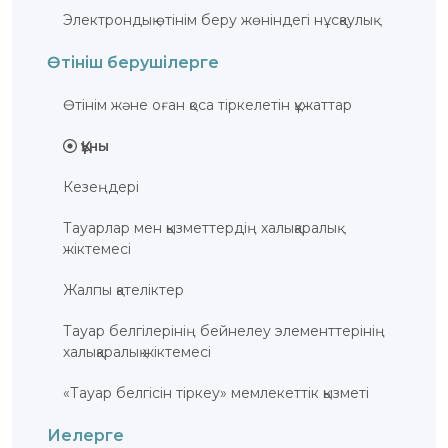
Электрондық өтінім беру жөніндегі нұсқаулық
Өтініш берушілерге
Өтiнiм және оған қоса тiркелетiн құжаттар
Құны
Кезеңдері
Тауарлар мен қызметтердің халықаралық
жіктемесі
Жалпы қателіктер
Тауар белгілерінің бейнелеу элементтерінің
халықаралық жіктемесі
«Тауар белгісін тіркеу» мемлекеттік қызметі
Иелерге