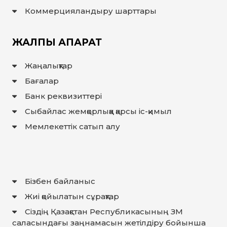
Коммерцияландыру шарттары
ЖАЛПЫ АҚПАРАТ
Жаңалықтар
Бағалар
Банк реквизиттері
Сыбайлас жемқорлыққа қарсы іс-қимыл
Мемлекеттiк сатып алу
Бізбен байланыс
Жиі қойылатын сұрақтар
Сіздің Қазақстан Республикасының ЗМ
саласындағы заңнамасын жетілдіру бойынша