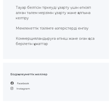
Тауар белгісін тіркеуді ұзарту үшін өткізіп
алған төлем мерзімін ұзарту және қалпына
келтіру
Мемлекеттік тізілімге өзгерістерді енгізу
Коммерцияландыруға өтініш және оған қоса
берілетін құжаттар
Біздің әлеуметтік желілер
Facebook
Instagram