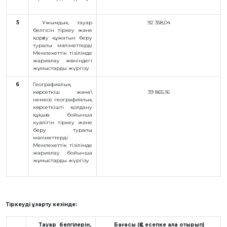
5
Ұжымдық тауар
92 358,04
белгісін тіркеу және
қорғау құжатын беру
туралы мәліметтерді
Мемлекеттік тізілімде
жариялау жөніндегі
жұмыстарды жүргізу
6
Географиялық
көрсеткіш және\
39 865,16
немесе географиялық
көрсеткішті қолдану
құқығы бойынша
куәлігін тіркеу және
беру туралы
мәліметтерді
Мемлекеттік тізілімде
жариялау бойынша
жұмыстарды жүргізу
Тіркеуді ұзарту кезінде:
Тауар белгілерін,
Бағасы (ҚҚС есепке ала отырып)