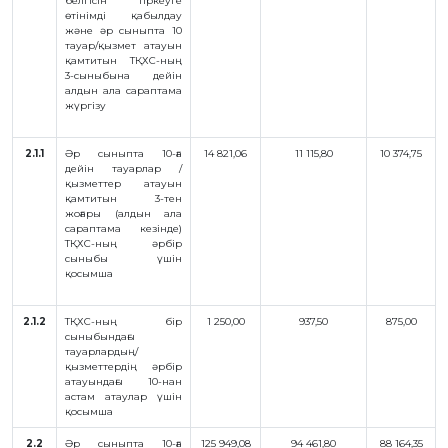
ЖАУАП
белгісін тіркеуге
өтінімді қабылдау
және әр сыныпта 10
ПОИСК
тауар/қызмет атауын
қамтитын ТҚХС-ның
3-сыныбына дейін
алдын ала сараптама
жүргізу
2.1.1
Әр сыныпта 10-ға
14 821,06
11 115,80
10 374,75
дейін тауарлар /
қызметтер атауын
қамтитын 3-тен
жоғары (алдын ала
сараптама кезінде)
ТҚХС-ның әрбір
сыныбы үшін
қосымша
2.1.2
ТҚХС-ның бір
1 250,00
937,50
875,00
сыныбындағы
тауарлардың/
қызметтердің әрбір
атауындағы 10-нан
астам атаулар үшін
қосымша
2.2
Әр сыныпта 10-ға
125 949,08
94 461,80
88 164,35