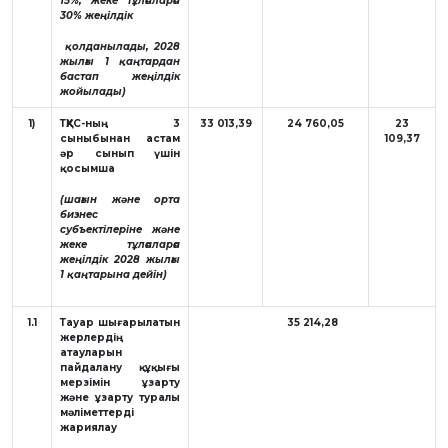
15%, жеке тұлғаларға
30% жеңілдік
қолданылады, 2028
жылғы 1 қаңтардан
бастап жеңілдік
жойылады)
1)
ТҚХС-ның 3
33 013,39
24 760,05
23
сыныбынан астам
109,37
әр сынып үшін
қосымша
(шағын және орта
бизнес
субъектілеріне және
жеке тұлғаларға
жеңілдік 2028
жылғы
1 қаңтарына дейін)
1.1
Тауар шығарылатын
35 214,28
жерлердің
атауларын
пайдалану құқығы
мерзімін ұзарту
және ұзарту туралы
мәліметтерді
жариялау