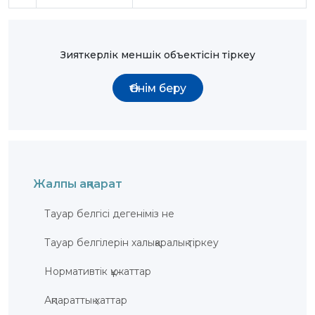
Зияткерлік меншік объектісін тіркеу
Өтінім беру
Жалпы ақпарат
Тауар белгісі дегеніміз не
Тауар белгілерін халықаралық тіркеу
Нормативтік құжаттар
Ақпараттық хаттар