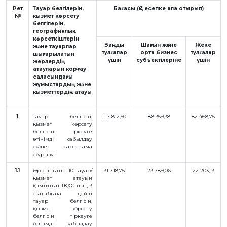
Рет
Тауар белгілерін,
Бағасы (ҚҚС есепке ала отырып)
БАНК
РЕКВИЗИТТЕРІ
№
қызмет көрсету
белгілерін,
АЛМАТЫ
географиялық
Қ.
көрсеткіштерін
ФИЛИАЛЫ
Заңды
Шағын және
Жеке
және тауарлар
ҚАРЖЫЛЫҚ
тұлғалар
орта бизнес
тұлғалар
шығарылатын
ЕСЕП
үшін
субъектілеріне
үшін
жерлердің
ХАЛЫҚАРАЛЫҚ
атауларын қорғау
ЫНТЫМАҚТАСТЫҚ
саласындағы
жұмыстардың
және
ҚЫЗМЕТТІК
БОС
қызметтердің атауы
ОРЫНДАР
«ҚАЗАҚСТАННЫҢ
ЗИЯТКЕРЛІК
1
Тауар белгісін,
117 812,50
88 359,38
82 468,75
МЕНШІГІ»
қызмет көрсету
ЖУРНАЛЫ
белгісін тіркеуге
МЕМЛЕКЕТТІК
өтінімді қабылдау
КӨРСЕТІЛЕТІН
және сараптама
ҚЫЗМЕТТЕР
жүргізу
МЕМЛЕКЕТТІК
САТЫП
1.1
Әр сыныпта 10 тауар/
31 718,75
23 789,06
22 203,13
АЛУЛАР
қызмет атауын
СЫБАЙЛАС
қамтитын ТҚХС-ның 3
ЖЕМҚОРЛЫҚҚА
сыныбына дейін
ҚАРСЫ ІС-
тауар белгісін,
ҚИМЫЛ
қызмет көрсету
ШАПАҒАТ
белгісін тіркеуге
ФОРУМЫ
өтінімді қабылдау