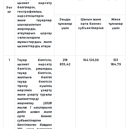
қызмет көрсету
белгілерін,
Рет
географиялық
№
көрсеткіштерін
Заңды
Шағын және
Жеке
және тауарлар
тұлғалар
орта бизнес
тұлғалар
шығарылатын
үшін
субъектілеріне
үшін
жерлердің
атауларын қорғау
саласындағы
жұмыстардың
және
қызметтердің атауы
1
Тауар белгісін,
218
164 126,56
153
қызмет көрсету
835,42
184,79
белгісін, ұжымдық
тауар белгісін,
жалпыға белгілі
тауар белгісін
тіркеу күшінің
мерзімін ұзарту
және ұзарту туралы
мәліметтерді
жариялау
(2028
жылғы 1 қаңтарына
дейін шағын және
орта бизнес
субъектілеріне
белгіленген бағадан