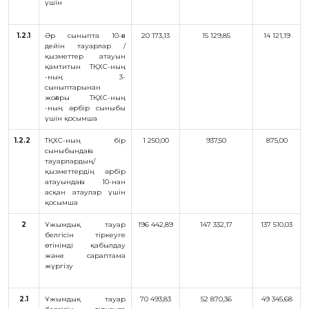
үшін
ҚҰҚЫҚТАР
ДИРЕКТОРДЫҢ
1.2.1
Әр сыныпта 10-ға
20 173,13
15 129,85
14 121,19
БЛОГЫ
дейін тауарлар /
қызметтер атауын
ИНТЕРАКТИВТІ
қамтитын ТҚХС-ның
-ның 3-
КАРТА
сыныптарынан
жоғары ТҚХС-ның
ГЕОГРАФИЯЛЫҚ
-ның әрбір сыныбы
НҰСҚАМАЛАР
ЖӘНЕ
үшін қосымша
ТАУАРЛАР
ШЫҒАРЫЛҒАН
1.2.2
ТҚХС-ның бір
1 250,00
937,50
875,00
ЖЕРЛЕР
сыныбындағы
АТАУЛАРЫНЫҢ
ИНТЕРАКТИВТІ
тауарлардың/
КАРТАСЫ
қызметтердің әрбір
атауындағы 10-нан
ГЕОГРАФИЯЛЫҚ
НҰСҚАМАЛАР
асқан атаулар үшін
ЖӘНЕ
қосымша
ТАУАРЛАР
ШЫҒАРЫЛҒАН
ЖЕРЛЕР
2
Ұжымдық тауар
196 442,89
147 332,17
137 510,03
АТАУЛАРЫНЫҢ
белгісін тіркеуге
ӘЛЕУЕТТІ
өтінімді қабылдау
ИНТЕРАКТИВТІ
және сараптама
КАРТАСЫ
жүргізу
FAQ/
СҰРАҚ -
2.1
Ұжымдық тауар
70 493,83
52 870,36
49 345,68