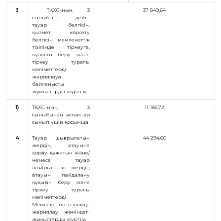
3
ТҚХС-ның 3
37 849,64
сыныбына дейін
тауар белгісін,
қызмет көрсету
белгісін мемлекеттік
тізілімде тіркеуге,
куәлікті беру және
тіркеу туралы
мәліметтерді
жариялауға
байланысты
жұмыстарды жүргізу
1)
ТҚХС-ның 3
11 185,72
сыныбынан астам әр
сынып үшін қосымша
4
Тауар шығарылатын
44 294,60
жердің атауына
қорғау құжатын және/
немесе тауар
шығарылатын жердің
атауын пайдалану
құқығын беру және
тіркеу туралы
мәліметтерді
Мемлекеттік тізілімде
жариялау жөніндегі
жұмыстарды жүргізу