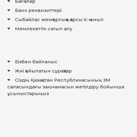
Бағалар
Банк реквизиттері
Сыбайлас жемқорлыққа қарсы іс-қимыл
Мемлекеттiк сатып алу
Бізбен байланыс
Жиі қойылатын сұрақтар
Сіздің Қазақстан Республикасының ЗМ
саласындағы заңнамасын жетілдіру бойынша
ұсыныстарыңыз