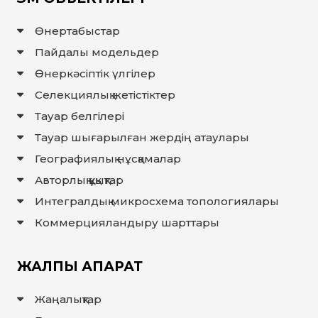
ЖАУАП
ПОИСК
Өнертабыстар
Пайдалы модельдер
Өнеркәсіптік үлгілер
Селекциялық жетістіктер
Тауар белгілері
Тауар шығарылған жердiң атаулары
Географиялық нұсқамалар
Авторлық құқықтар
Интегралдық микросхема топологиялары
Коммерцияландыру шарттары
ЖАЛПЫ АҚПАРАТ
Жаңалықтар