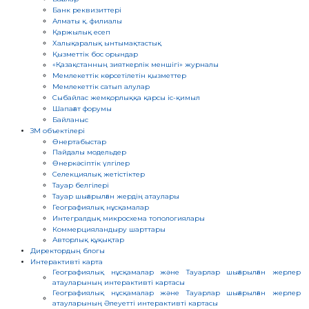
Банк реквизиттері
БАНК
Алматы қ. филиалы
РЕКВИЗИТТЕРІ
Қаржылық есеп
АЛМАТЫ
Халықаралық ынтымақтастық
Қ.
ФИЛИАЛЫ
Қызметтік бос орындар
«Қазақстанның зияткерлік меншігі» журналы
ҚАРЖЫЛЫҚ
Мемлекеттік көрсетілетін қызметтер
ЕСЕП
Мемлекеттік сатып алулар
ХАЛЫҚАРАЛЫҚ
Сыбайлас жемқорлыққа қарсы іс-қимыл
ЫНТЫМАҚТАСТЫҚ
Шапағат форумы
ҚЫЗМЕТТІК
Байланыс
БОС
ЗМ объектілері
ОРЫНДАР
Өнертабыстар
«ҚАЗАҚСТАННЫҢ
Пайдалы модельдер
ЗИЯТКЕРЛІК
Өнеркәсіптік үлгілер
МЕНШІГІ»
ЖУРНАЛЫ
Селекциялық жетістіктер
Тауар белгілері
МЕМЛЕКЕТТІК
КӨРСЕТІЛЕТІН
Тауар шығарылған жердiң атаулары
ҚЫЗМЕТТЕР
Географиялық нұсқамалар
Интегралдық микросхема топологиялары
МЕМЛЕКЕТТІК
САТЫП
Коммерцияландыру шарттары
АЛУЛАР
Авторлық құқықтар
СЫБАЙЛАС
Директордың блогы
ЖЕМҚОРЛЫҚҚА
Интерактивті карта
ҚАРСЫ ІС-
Географиялық нұсқамалар және Тауарлар шығарылған жерлер
ҚИМЫЛ
атауларының интерактивті картасы
ШАПАҒАТ
Географиялық нұсқамалар және Тауарлар шығарылған жерлер
ФОРУМЫ
атауларының Әлеуетті интерактивті картасы