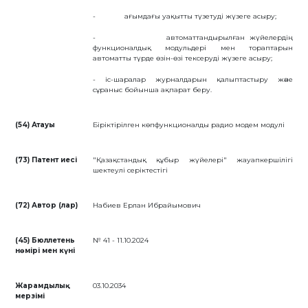
БАЙЛАНЫС
- ағымдағы уақытты түзетуді жүзеге асыру;
ЗМ
- автоматтандырылған жүйелердің
функционалдық модульдері мен тораптарын
ОБЪЕКТІЛЕРІ
автоматты түрде өзін-өзі тексеруді жүзеге асыру;
ӨНЕРТАБЫСТАР
- іс-шаралар журналдарын қалыптастыру және
сұраныс бойынша ақпарат беру.
ПАЙДАЛЫ
МОДЕЛЬДЕР
ӨНЕРКӘСІПТІК
(54) Атауы
Біріктірілген көпфункционалды радио модем модулі
ҮЛГІЛЕР
СЕЛЕКЦИЯЛЫҚ
ЖЕТІСТІКТЕР
(73) Патент иесі
"Қазақстандық құбыр жүйелері" жауапкершілігі
ТАУАР
шектеулі серіктестігі
БЕЛГІЛЕРІ
ТАУАР
ШЫҒАРЫЛҒАН
ЖЕРДIҢ
(72) Автор (лар)
Набиев Ерлан Ибрайымович
АТАУЛАРЫ
ГЕОГРАФИЯЛЫҚ
НҰСҚАМАЛАР
(45) Бюллетень
№ 41 - 11.10.2024
нөмірі мен күні
ИНТЕГРАЛДЫҚ
МИКРОСХЕМА
ТОПОЛОГИЯЛАРЫ
КОММЕРЦИЯЛАНДЫРУ
Жарамдылық
03.10.2034
ШАРТТАРЫ
мерзімі
АВТОРЛЫҚ