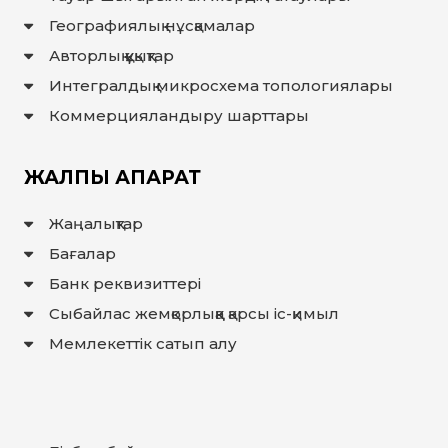
Географиялық нұсқамалар
Авторлық құқықтар
Интегралдық микросхема топологиялары
Коммерцияландыру шарттары
ЖАЛПЫ АҚПАРАТ
Жаңалықтар
Бағалар
Банк реквизиттері
Сыбайлас жемқорлыққа қарсы іс-қимыл
Мемлекеттiк сатып алу