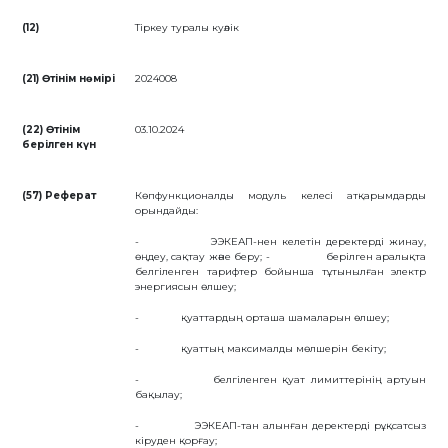
БАНК
(12)
Тіркеу туралы куәлік
РЕКВИЗИТТЕРІ
АЛМАТЫ
Қ.
ФИЛИАЛЫ
(21) Өтінім нөмірі
2024008
ҚАРЖЫЛЫҚ
ЕСЕП
(22) Өтінім
03.10.2024
ХАЛЫҚАРАЛЫҚ
берілген күн
ЫНТЫМАҚТАСТЫҚ
ҚЫЗМЕТТІК
БОС
ОРЫНДАР
(57) Реферат
Көпфункционалды модуль келесі атқарымдарды
орындайды:
«ҚАЗАҚСТАННЫҢ
ЗИЯТКЕРЛІК
МЕНШІГІ»
- ЭЭКЕАП-нен келетін деректерді жинау,
ЖУРНАЛЫ
өңдеу, сақтау және беру; - берілген аралықта
МЕМЛЕКЕТТІК
белгіленген тарифтер бойынша тұтынылған электр
КӨРСЕТІЛЕТІН
энергиясын өлшеу;
ҚЫЗМЕТТЕР
МЕМЛЕКЕТТІК
- қуаттардың орташа шамаларын өлшеу;
САТЫП
АЛУЛАР
- қуаттың максималды мөлшерін бекіту;
СЫБАЙЛАС
ЖЕМҚОРЛЫҚҚА
- белгіленген қуат лимиттерінің артуын
ҚАРСЫ ІС-
бақылау;
ҚИМЫЛ
ШАПАҒАТ
- ЭЭКЕАП-тан алынған деректерді рұқсатсыз
ФОРУМЫ
кіруден қорғау;