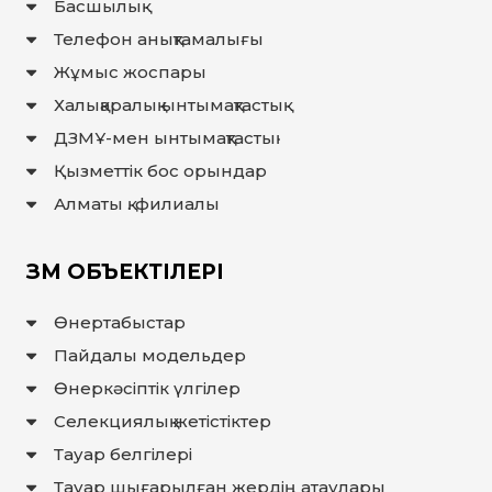
Басшылық
Телефон анықтамалығы
Жұмыс жоспары
Халықаралық ынтымақтастық
ДЗМҰ-мен ынтымақтастық
Қызметтік бос орындар
Алматы қ. филиалы
ЗМ ОБЪЕКТІЛЕРІ
Өнертабыстар
Пайдалы модельдер
Өнеркәсіптік үлгілер
Селекциялық жетістіктер
Тауар белгілері
Тауар шығарылған жердiң атаулары