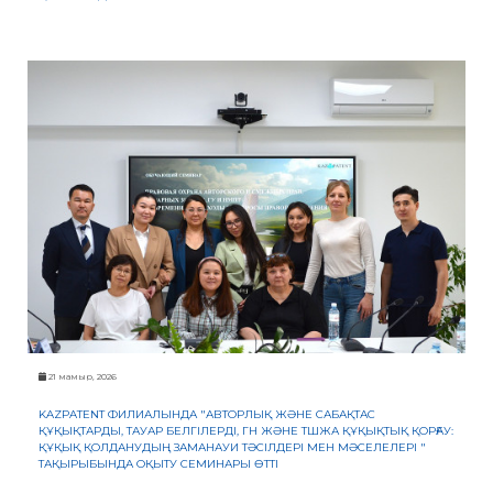
21 мамыр, 2026
KAZPATENT ФИЛИАЛЫНДА "АВТОРЛЫҚ ЖӘНЕ САБАҚТАС
ҚҰҚЫҚТАРДЫ, ТАУАР БЕЛГІЛЕРДІ, ГН ЖӘНЕ ТШЖА ҚҰҚЫҚТЫҚ ҚОРҒАУ:
ҚҰҚЫҚ ҚОЛДАНУДЫҢ ЗАМАНАУИ ТӘСІЛДЕРІ МЕН МӘСЕЛЕЛЕРІ "
ТАҚЫРЫБЫНДА ОҚЫТУ СЕМИНАРЫ ӨТТІ