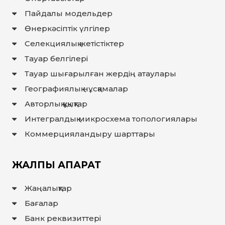
Пайдалы модельдер
Өнеркәсіптік үлгілер
Селекциялық жетістіктер
Тауар белгілері
Тауар шығарылған жердiң атаулары
Географиялық нұсқамалар
Авторлық құқықтар
Интегралдық микросхема топологиялары
Коммерцияландыру шарттары
ЖАЛПЫ АҚПАРАТ
Жаңалықтар
Бағалар
Банк реквизиттері