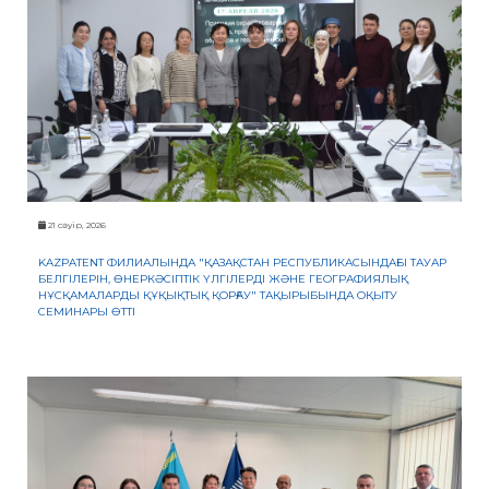
21 сәуір, 2026
KAZPATENT ФИЛИАЛЫНДА "ҚАЗАҚСТАН РЕСПУБЛИКАСЫНДАҒЫ ТАУАР
БЕЛГІЛЕРІН, ӨНЕРКӘСІПТІК ҮЛГІЛЕРДІ ЖӘНЕ ГЕОГРАФИЯЛЫҚ
НҰСҚАМАЛАРДЫ ҚҰҚЫҚТЫҚ ҚОРҒАУ" ТАҚЫРЫБЫНДА ОҚЫТУ
СЕМИНАРЫ ӨТТІ