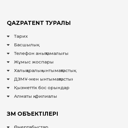
QAZPATENT ТУРАЛЫ
Тарих
Басшылық
Телефон анықтамалығы
Жұмыс жоспары
Халықаралық ынтымақтастық
ДЗМҰ-мен ынтымақтастық
Қызметтік бос орындар
Алматы қ. филиалы
ЗМ ОБЪЕКТІЛЕРІ
Өнертабыстар