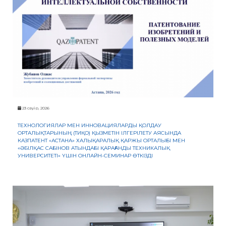
23 сәуір, 2026
ТЕХНОЛОГИЯЛАР МЕН ИННОВАЦИЯЛАРДЫ ҚОЛДАУ
ОРТАЛЫҚТАРЫНЫҢ (ТИҚО) ҚЫЗМЕТІН ІЛГЕРІЛЕТУ АЯСЫНДА
КАЗПАТЕНТ «АСТАНА» ХАЛЫҚАРАЛЫҚ ҚАРЖЫ ОРТАЛЫҒЫ МЕН
«ӘБІЛҚАС САҒЫНОВ АТЫНДАҒЫ ҚАРАҒАНДЫ ТЕХНИКАЛЫҚ
УНИВЕРСИТЕТІ» ҮШІН ОНЛАЙН-СЕМИНАР ӨТКІЗДІ