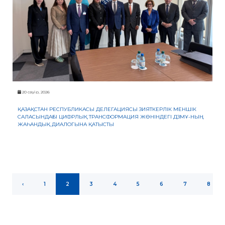
20 сәуір, 2026
ҚАЗАҚСТАН РЕСПУБЛИКАСЫ ДЕЛЕГАЦИЯСЫ ЗИЯТКЕРЛІК МЕНШІК
САЛАСЫНДАҒЫ ЦИФРЛЫҚ ТРАНСФОРМАЦИЯ ЖӨНІНДЕГІ ДЗМҰ-НЫҢ
ЖАҺАНДЫҚ ДИАЛОГЫНА ҚАТЫСТЫ
‹
1
2
3
4
5
6
7
8