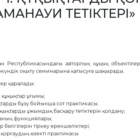
МАНАУИ ТЕТІКТЕРІ»
тан Республикасындағы авторлық құқық объектілер
іркүндік оқыту семинарына қатысуға шақырады.
ер қаралады:
 құқықтар ұғымы;
қтарды бұзу бойынша сот практикасы;
ұқықтарды ұжымдық басқару тетіктерін қолдану;
аның функциялары;
белгілерін тіркеу ерекшеліктері;
 қорғаудың өзекті практикасы