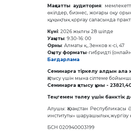
Мақсатты аудитория
: мемлекетт
өкілдер, бизнес, жоғары оқу ор
құқықтық қорғау саласында практ
Күні
: 2026 жылғы 28 шілде
Уақыты
: 9:30-16: 00
Орны
: Алматы қ., Зенков к-сі, 47
Оқыту
форматы
-гибридті (онлайн
Бағдарлама
Семинарға тіркелу алдын ала
Қатысу үшін мына сілтеме бойынша 
Семинарға қатысу құны - 23821,4
Теңгемен төлеу үшін банктік 
Алушы: Қазақстан Республикасы Ә
институты» шаруашылық жүргізу 
БСН 020940003199