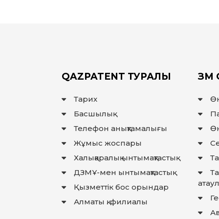
QAZPATENT ТУРАЛЫ
ЗМ 
Тарих
Ө
Басшылық
П
Телефон анықтамалығы
Өн
Жұмыс жоспары
Се
Халықаралық ынтымақтастық
Та
ДЗМҰ-мен ынтымақтастық
Т
атау
Қызметтік бос орындар
Г
Алматы қ. филиалы
Ав