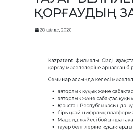
ҚОРҒАУДЫҢ ЗА
28 шілде, 2026
Kazpatent филиалы Сізді Қазақс
қорғау мәселелеріне арналған б
Семинар аясында келесі мәселел
авторлық құқық және сабақтас
авторлық және сабақтас құқы
Қазақстан Республикасында қ
бірыңғай цифрлық платформ
Мадрид жүйесі бойынша тауар 
тауар белгілеріне құқықтарды