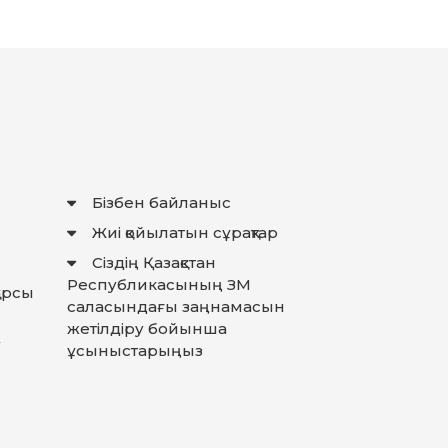
Бізбен байланыс
Жиі қойылатын сұрақтар
Сіздің Қазақстан
Республикасының ЗМ
қарсы
саласындағы заңнамасын
жетілдіру бойынша
у
ұсыныстарыңыз