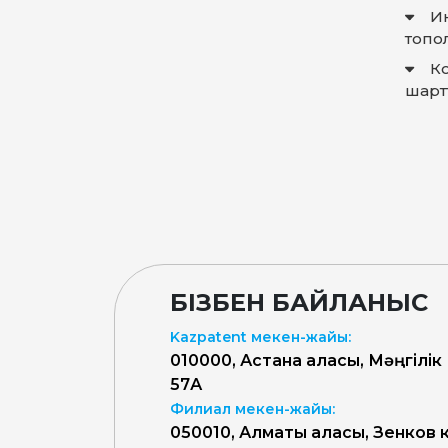
И
топо
К
шарт
БІЗБЕН БАЙЛАНЫС
Kazpatent мекен-жайы:
010000, Астана қаласы, Мәңгілік
57А
Филиал мекен-жайы:
050010, Алматы қаласы, Зенков к