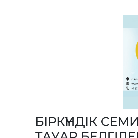
БІРКҮНДІК СЕ
ТАУАР БЕЛГІЛ