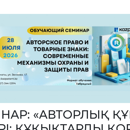
МИНАР: «АВТОРЛЫҚ 
ЕРІ: ҚҰҚЫҚТАРДЫ ҚО