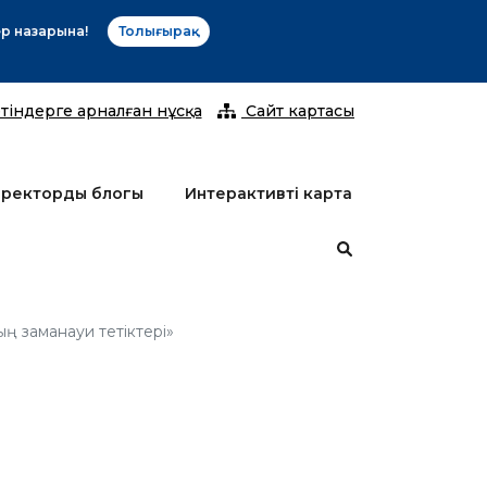
2026 жы
тіндерге арналған нұсқа
Сайт картасы
ректордың блогы
Интерактивті карта
ың заманауи тетіктері»