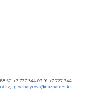
8 50, +7 727 344 03 91, +7 727 344
nt.kz
,
g.baibatyrova@qazpatent.kz