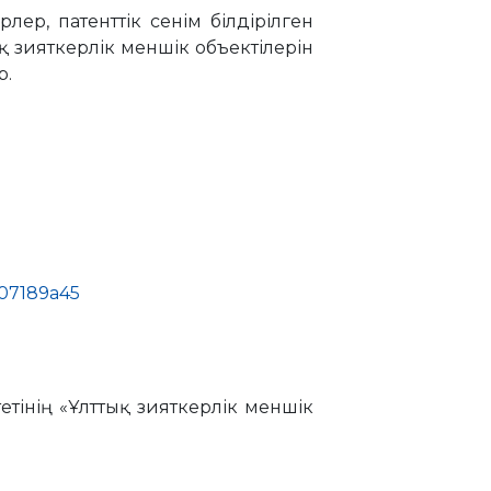
лер, патенттік сенім білдірілген
 зияткерлік меншік объектілерін
р.
d07189a45
етінің «Ұлттық зияткерлік меншік