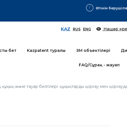
Өтінім берушілер назарына!
Толығырақ
KAZ
Нашар көре
RUS
ENG
сты бет
Kazpatent туралы
ЗМ объектілері
Ди
FAQ/Сұрақ - жауап
қ құқық және тауар белгілері: құқықтарды қорғау мен қорғауд