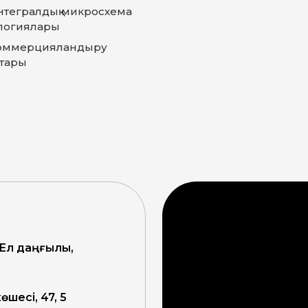
нтегралдық микросхема
логиялары
оммерцияландыру
тары
 Ел даңғылы,
өшесі, 47, 5