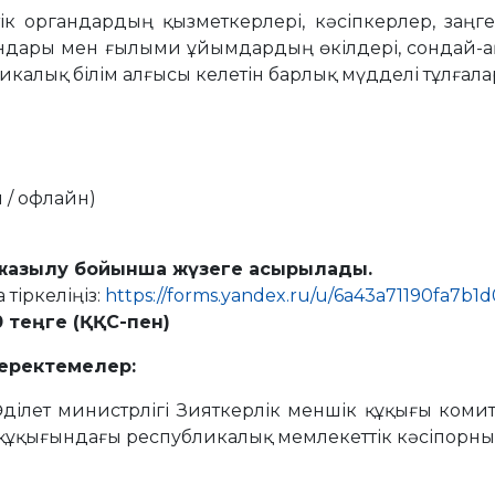
ік органдардың қызметкерлері, кәсіпкерлер, заңгер
ындары мен ғылыми ұйымдардың өкілдері, сондай-ақ
икалық білім алғысы келетін барлық мүдделі тұлғала
 / офлайн)
 жазылу бойынша жүзеге асырылады.
тіркеліңіз:
https://forms.yandex.ru/u/6a43a71190fa7b1
0 теңге (ҚҚС-пен)
деректемелер:
ділет министрлігі Зияткерлік меншік құқығы комит
құқығындағы республикалық мемлекеттік кәсіпорны