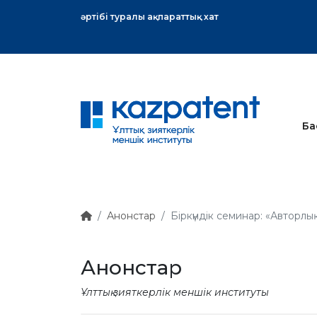
тық хат
Ба
Анонстар
Біркүндік семинар: «Авторлы
Анонстар
Ұлттық зияткерлік меншік институты