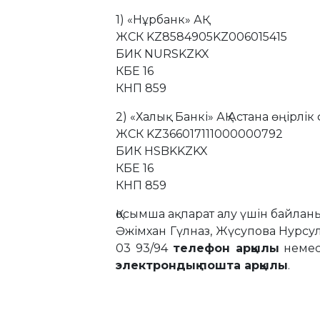
1) «Нұрбанк» АҚ
ЖСК KZ8584905KZ006015415
БИК NURSKZKX
КБЕ 16
КНП 859
2) «Халық Банкі» АҚ Астана өңірлі
ЖСК KZ366017111000000792
БИК HSBKKZKX
КБЕ 16
КНП 859
Қосымша ақпарат алу үшін байла
Әжімхан Гүлназ, Жүсупова Нурсулу,
03 93/94
телефон арқылы
неме
электрондық пошта арқылы
.