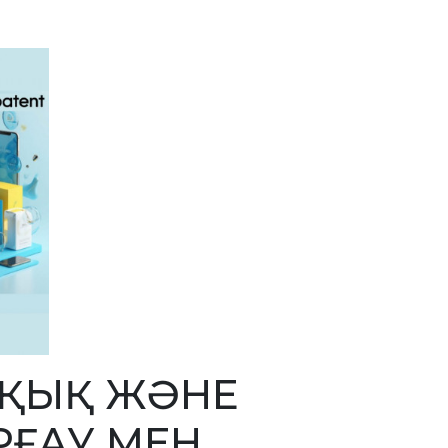
ҚҰҚЫҚ ЖӘНЕ
РҒАУ МЕН