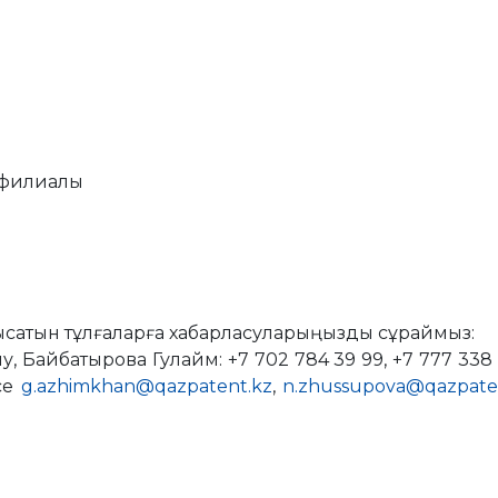
к филиалы
нысатын тұлғаларға хабарласуларыңызды сұраймыз:
 Байбатырова Гулайм: +7 702 784 39 99, +7 777 338 8
се
g.azhimkhan@qazpatent.kz
,
n.zhussupova@qazpate