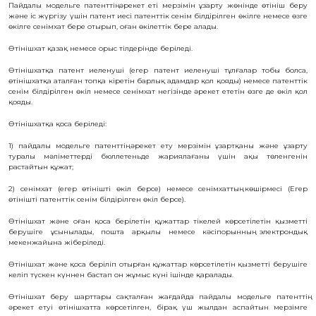
Пайдалы модельге патенттің әрекет еті мерзімін ұзарту жөнінде өтініш беру
БАНК
және іс жүргізу үшін патент иесі патенттік сенім білдірілген өкілге немесе өзге
РЕКВИЗИТТЕРІ
өкілге сенімхат бере отырып, оған өкілеттік бере алады.
АЛМАТЫ
Қ.
Өтінішхат қазақ немесе орыс тілдерінде беріледі.
ФИЛИАЛЫ
ҚАРЖЫЛЫҚ
Өтінішхатқа патент иеленуші (егер патент иеленуші тұлғалар тобы болса,
ЕСЕП
өтінішхатқа аталған топқа кіретін барлық адамдар қол қояды) немесе патенттік
сенім білдірілген өкіл немесе сенімхат негізінде әрекет ететін өзге де өкіл қол
ХАЛЫҚАРАЛЫҚ
қояды.
ЫНТЫМАҚТАСТЫҚ
ҚЫЗМЕТТІК
Өтінішхатқа қоса беріледі:
БОС
ОРЫНДАР
1) пайдалы модельге патенттің әрекет ету мерзімін ұзартқаны және ұзарту
«ҚАЗАҚСТАННЫҢ
туралы мәліметтерді бюллетеньде жариялағаны үшін ақы төленгенін
ЗИЯТКЕРЛІК
растайтын құжат;
МЕНШІГІ»
ЖУРНАЛЫ
2) сенімхат (егер өтінішті өкіл берсе) немесе сенімхаттың көшірмесі (Егер
МЕМЛЕКЕТТІК
өтінішті патенттік сенім білдірілген өкіл берсе).
КӨРСЕТІЛЕТІН
ҚЫЗМЕТТЕР
Өтінішхат және оған қоса берілетін құжаттар тікелей көрсетілетін қызметті
МЕМЛЕКЕТТІК
берушіге ұсынылады, пошта арқылы немесе кәсіпорынның электрондық
САТЫП
АЛУЛАР
мекенжайына жіберіледі.
СЫБАЙЛАС
Өтінішхат және қоса беріліп отырған құжаттар көрсетілетін қызметті берушіге
ЖЕМҚОРЛЫҚҚА
ҚАРСЫ ІС-
келіп түскен күннен бастап он жұмыс күні ішінде қаралады.
ҚИМЫЛ
Өтінішхат беру шарттары сақталған жағдайда пайдалы модельге патенттің
ШАПАҒАТ
ФОРУМЫ
әрекет етуі өтінішхатта көрсетілген, бірақ үш жылдан аспайтын мерзімге