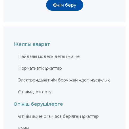
ЖАУАП
Өтінім беру
ПОИСК
Жалпы ақпарат
Пайдалы модель дегеніміз не
Нормативтік құжаттар
Электрондық өтінім беру жөніндегі нұсқаулық
Өтінімді өзгерту
Өтініш берушілерге
Өтінім және оған қоса берілген құжаттар
Құны