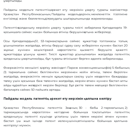
ұзартылады.
БАЙЛАНЫС
Пайдалы модельге патенттің әрекет ету мерзімін ұзарту туралы мәліметтер
Қазақстан Республикасының Пайдалы модельдерінің мемлекеттік тізіліміне
ЗМ
енгізіледі және бюллетеньдің таяудағы шығарылымында жарияланады.
ОБЪЕКТІЛЕРІ
Патенттің қолданылу мерзімін ұзарту туралы тиісті хабарлама Қағидаларға 19-
қосымшаға сәйкес нысан бойынша өтініш берушінің атына жіберіледі.
ӨНЕРТАБЫСТАР
ПАЙДАЛЫ
Осы Қағидалардың 51, 53-тармақтарына сәйкес құжаттар топтамасы толық
МОДЕЛЬДЕР
ұсынылмаған жағдайда, өтініш беруші сұрау салу жіберілген күннен бастап 20
жұмыс күнінен кешіктірмей көрсетілетін қызметті берушіге қажетті
ӨНЕРКӘСІПТІК
ҮЛГІЛЕР
құжаттарды ұсынуы қажет. Тиісті құжаттар ұсынылмаған жағдайда патенттің
қолданысы ұзартылмайды, бұл туралы өтінішхат берген адамға хабарланады.
СЕЛЕКЦИЯЛЫҚ
ЖЕТІСТІКТЕР
Өнеркәсіптік меншікті қорғау жөніндегі Париж конвенциясының (bis) 5-бабының
ТАУАР
(1) тармағына сәйкес белгіленген мерзімнен кейін өтініш, төлем берілген
БЕЛГІЛЕРІ
жағдайда, өнеркәсіптік меншік құқықтарын сақтау үшін көзделген баждарды
ТАУАР
төлеу үшін қосымша баж төленген жағдайда, мерзім өткен күннен бастап алты
ШЫҒАРЫЛҒАН
айды құрайтын жеңілдікті мерзім беріледі. Бұл ретте төлем мөлшері белгіленген
ЖЕРДIҢ
бағаларға сәйкес 50 пайызға артады.
АТАУЛАРЫ
ГЕОГРАФИЯЛЫҚ
Пайдалы
модель
патенттің әрекет ету мерзімін қалпына келтіру
НҰСҚАМАЛАР
ИНТЕГРАЛДЫҚ
Қазақстан Республикасы патенттік Заңының 30 - бабы 2-тармағының 2)
МИКРОСХЕМА
тармақшасында көрсетілген негіздеме бойынша тоқтатылған патенттің
ТОПОЛОГИЯЛАРЫ
қолданылуы патентті күшінде ұстағаны үшін төлем мерзімі өткен күннен
КОММЕРЦИЯЛАНДЫРУ
бастап үш жыл ішінде патент иеленушінің өтінішхаты бойынша қалпына
ШАРТТАРЫ
келтірілуі мүмкін.
АВТОРЛЫҚ