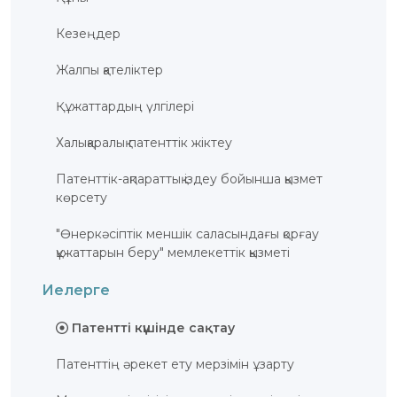
Кезеңдер
Жалпы қателіктер
Құжаттардың үлгілері
Халықаралық патенттік жіктеу
Патенттік-ақпараттық іздеу бойынша қызмет
көрсету
"Өнеркәсіптік меншік саласындағы қорғау
құжаттарын беру" мемлекеттік қызметі
Иелерге
Патентті күшінде сақтау
Патенттің әрекет ету мерзімін ұзарту