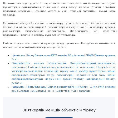
ҚҰҚЫҚТАР
Қалпына келтіру туралы өтінішхатқа патенттің қолданысын қалпына келтіруге
құжаттарды дайындағаны үшін және оны төлеу мерзімі өткізіп алынған
қолданыс кезеңі үшін күшінде ұстағаны үшін төлемді растайтын құжат қоса
ДИРЕКТОРДЫҢ
беріледі.
БЛОГЫ
Сараптама жасау ұйымы қалпына келтіру туралы өтінішхат берілген күннен
ИНТЕРАКТИВТІ
бастап екі айдан кешіктірмей патенттің әрекет етуін қалпына келтіру туралы
КАРТА
мәліметтерді бюллетеньде жариялайды. Жарияланған күні патенттің
қолданысын қалпына келтіру күні болып табылады.
ГЕОГРАФИЯЛЫҚ
НҰСҚАМАЛАР
Пайдалы модельге патентті күшінде ұстау Қазақстан Республикасының келесі
ЖӘНЕ
нормативтік құқықтық актілерімен реттеледі:
ТАУАРЛАР
ШЫҒАРЫЛҒАН
ЖЕРЛЕР
Қазақстан Республикасының 1999 жылғы 26 шілдедегі №456 Патент туралы
АТАУЛАРЫНЫҢ
Заңы;
ИНТЕРАКТИВТІ
Өнеркәсіптік меншік объектілерін Өнертабыстардың мемлекеттік
КАРТАСЫ
тізілімінде, Пайдалы модельдердің мемлекеттік тізілімінде, Өнеркәсіптік
ГЕОГРАФИЯЛЫҚ
үлгілердің мемлекеттік тізілімінде тіркеу және қорғау құжаттарын және
НҰСҚАМАЛАР
олардың телнұсқаларын беру, патенттерді жарамсыз деп тану және
ЖӘНЕ
олардың қолданылуын мерзімінен бұрын тоқтату қағидаларын бекіту
ТАУАРЛАР
ШЫҒАРЫЛҒАН
туралы
ЖЕРЛЕР
Қазақстан Республикасы Әділет министрлігінің «ҰЗМИ» ШЖҚ РМК жүзеге
АТАУЛАРЫНЫҢ
асырылатын жұмыстары және қызметтері үшін бағалар
ӘЛЕУЕТТІ
ИНТЕРАКТИВТІ
КАРТАСЫ
FAQ/
Зияткерлік меншік объектісін тіркеу
СҰРАҚ -