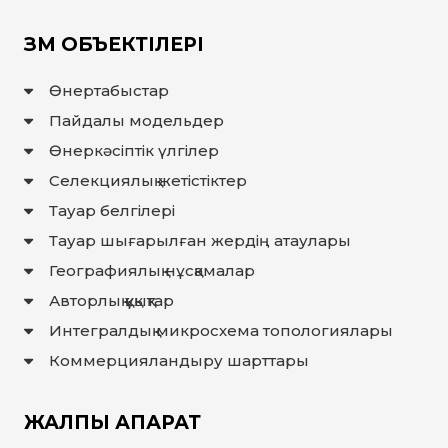
ЗМ ОБЪЕКТІЛЕРІ
Өнертабыстар
Пайдалы модельдер
Өнеркәсіптік үлгілер
Селекциялық жетістіктер
Тауар белгілері
Тауар шығарылған жердiң атаулары
Географиялық нұсқамалар
Авторлық құқықтар
Интегралдық микросхема топологиялары
Коммерцияландыру шарттары
ЖАЛПЫ АҚПАРАТ