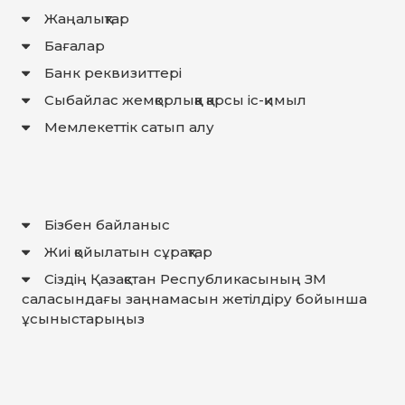
Жаңалықтар
Бағалар
Банк реквизиттері
Сыбайлас жемқорлыққа қарсы іс-қимыл
Мемлекеттiк сатып алу
Бізбен байланыс
Жиі қойылатын сұрақтар
Сіздің Қазақстан Республикасының ЗМ
саласындағы заңнамасын жетілдіру бойынша
ұсыныстарыңыз