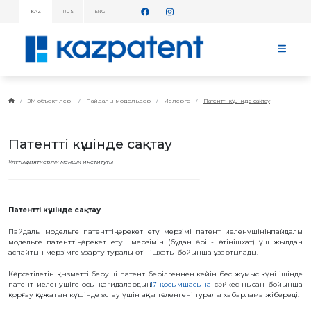
KAZ
RUS
ENG
АҚПАРАТТЫҚ
ХАБАРЛАМАЛАР!
БАСТЫ
БЕТ
KAZPATENT
ЗМ объектілері
Пайдалы модельдер
Иелерге
Патентті күшінде сақтау
ТУРАЛЫ
ИНСТИТУТ
Патентті күшінде сақтау
ТУРАЛЫ
ИНСТИТУТ
Ұлттық зияткерлік меншік институты
БАСШЫЛЫҒЫ
ЖЫЛДЫҚ
ЕСЕП
СТАТИСТИКАЛЫҚ
Патентті күшінде сақтау
МӘЛІМЕТТЕР
Пайдалы модельге патенттің әрекет ету мерзімі патент иеленушінің пайдалы
ТЕЛЕФОНДАР
АНЫҚТАМАЛЫҒЫ
модельге патенттің әрекет ету мерзімін (бұдан әрі - өтінішхат) үш жылдан
аспайтын мерзімге ұзарту туралы өтінішхаты бойынша ұзартылады.
ДЗМҰ-МЕН
ЫНТЫМАҚТАСТЫҚ
Көрсетілетін қызметті беруші патент берілгеннен кейін бес жұмыс күні ішінде
ЖҰМЫС
патент иеленушіге осы қағидалардың
17-қосымшасына
сәйкес нысан бойынша
ЖОСПАРЫ
қорғау құжатын күшінде ұстау үшін ақы төленгені туралы хабарлама жібереді.
БАҒАЛАР