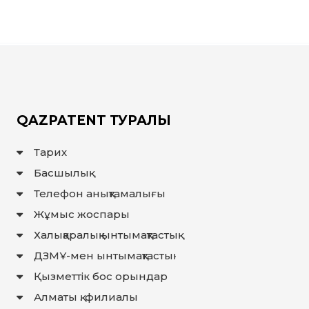
QAZPATENT ТУРАЛЫ
Тарих
Басшылық
Телефон анықтамалығы
Жұмыс жоспары
Халықаралық ынтымақтастық
ДЗМҰ-мен ынтымақтастық
Қызметтік бос орындар
Алматы қ. филиалы