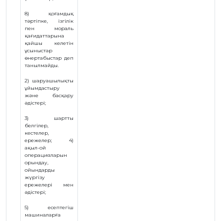
ЖАУАП
8) қоғамдық
ПОИСК
тәртіпке, iзгiлiк
пен мораль
қағидаттарына
қайшы келетiн
ұсыныстар
өнертабыстар деп
танылмайды.
2) шаруашылықты
ұйымдастыру
және басқару
әдiстерi;
3) шартты
белгiлер,
кестелер,
ережелер; 4)
ақыл-ой
операцияларын
орындау,
ойындарды
жүргiзу
ережелерi мен
әдiстерi;
5) есептегiш
машиналарға