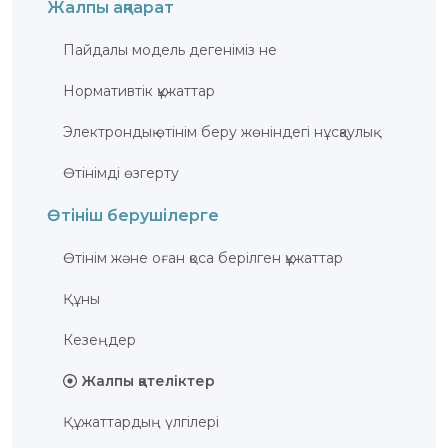
Жалпы ақпарат
Пайдалы модель дегеніміз не
Нормативтік құжаттар
Электрондық өтінім беру жөніндегі нұсқаулық
Өтінімді өзгерту
Өтініш берушілерге
Өтінім және оған қоса берілген құжаттар
Құны
Кезеңдер
Жалпы қателіктер
Құжаттардың үлгілері