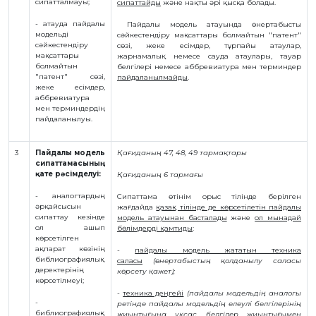
сипатталмауы;
сипаттайды
және нақты әрі қысқа болады.
- атауда пайдалы
Пайдалы модель атауында өнертабысты
модельді
сәйкестендіру мақсаттары болмайтын "патент"
сәйкестендіру
сөзі, жеке есімдер, тұрпайы атаулар,
мақсаттары
жарнамалық немесе сауда атаулары, тауар
болмайтын
белгілері немесе аббревиатура мен терминдер
"патент" сөзі,
пайдаланылмайды
.
жеке есімдер,
аббревиатура
мен терминдердің
пайдаланылуы.
3
Пайдалы модель
Қағиданың 47, 48, 49 тармақтары
сипаттамасының
қате рәсімделуі:
Қағиданың 6 тармағы
- аналогтардың
Сипаттама өтінім орыс тілінде берілген
әрқайсысын
жағдайда
қазақ тілінде де көрсетілетін пайдалы
сипаттау кезінде
модель атауынан басталады
және
ол мынадай
ол ашып
бөлімдерді қамтиды
:
көрсетілген
ақпарат көзінің
-
пайдалы модель жататын техника
библиографиялық
саласы
(өнертабыстың қолданылу саласы
деректерінің
көрсету қажет);
көрсетілмеуі;
-
техника деңгейі
(пайдалы модельдің аналогы
-
ретінде
пайдалы модельдің елеулі белгілерінің
библиографиялық
жиынтығына ұқсас, белгілер жиынтығымен