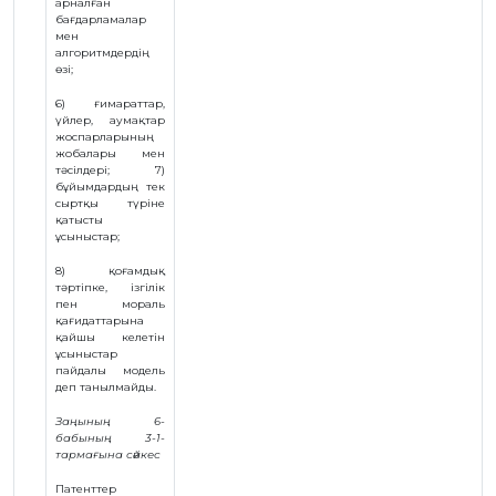
арналған
бағдарламалар
мен
алгоритмдердiң
өзi;
6) ғимараттар,
үйлер, аумақтар
жоспарларының
жобалары мен
тәсiлдерi; 7)
бұйымдардың тек
сыртқы түрiне
қатысты
ұсыныстар;
8) қоғамдық
тәртіпке, iзгiлiк
пен мораль
қағидаттарына
қайшы келетiн
ұсыныстар
пайдалы модель
деп танылмайды.
Заңының 6-
бабының 3-1-
тармағына сәйкес
Патенттер