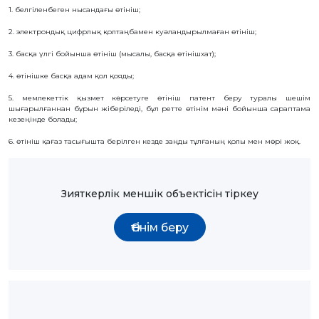
1. белгіленбеген нысандағы өтініш;
2. электрондық цифрлық қолтаңбамен куәландырылмаған өтініш;
3. басқа үлгі бойынша өтініш (мысалы, басқа өтінішхат);
4. өтінішке басқа адам қол қояды;
5. мемлекеттік қызмет көрсетуге өтініш патент беру туралы шешім
шығарылғаннан бұрын жіберіледі, бұл ретте өтінім мәні бойынша сараптама
кезеңінде болады;
6. өтініш қағаз тасығышта берілген кезде заңды тұлғаның қолы мен мөрі жоқ.
Зияткерлік меншік объектісін тіркеу
Өтінім беру