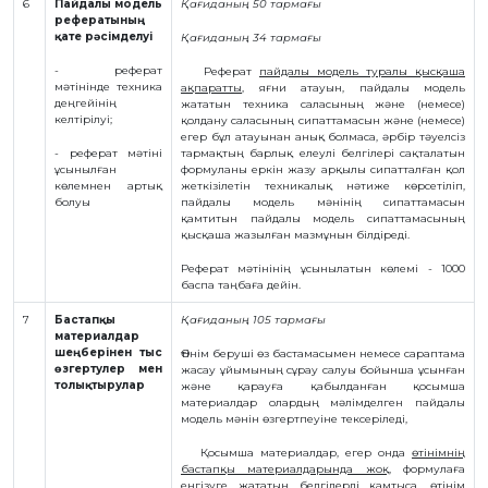
6
Пайдалы модель
Қағиданың 50 тармағы
рефератының
қате рәсімделуі
Қағиданың 34 тармағы
- реферат
Реферат
пайдалы модель туралы қысқаша
мәтінінде техника
ақпаратты
, яғни атауын, пайдалы модель
деңгейінің
жататын техника саласының және (немесе)
келтірілуі;
қолдану саласының сипаттамасын және (немесе)
егер бұл атауынан анық болмаса, әрбір тәуелсіз
-
реферат мәтіні
тармақтың барлық елеулі белгілері сақталатын
ұсынылған
формуланы еркін жазу арқылы сипатталған қол
көлемнен артық
жеткізілетін техникалық нәтиже көрсетіліп,
болуы
пайдалы модель мәнінің сипаттамасын
қамтитын пайдалы модель сипаттамасының
қысқаша жазылған мазмұнын білдіреді.
Реферат мәтінінің ұсынылатын көлемі - 1000
баспа таңбаға дейін.
7
Бастапқы
Қағиданың 105 тармағы
материалдар
шеңберінен тыс
Өтінім беруші өз бастамасымен немесе сараптама
өзгертулер мен
жасау ұйымының сұрау салуы бойынша ұсынған
толықтырулар
және қарауға қабылданған қосымша
материалдар олардың мәлімделген пайдалы
модель мәнін өзгертпеуіне тексеріледі,
Қосымша материалдар, егер онда
өтінімнің
бастапқы материалдарында жоқ
, формулаға
енгізуге жататын белгілерді қамтыса, өтінім