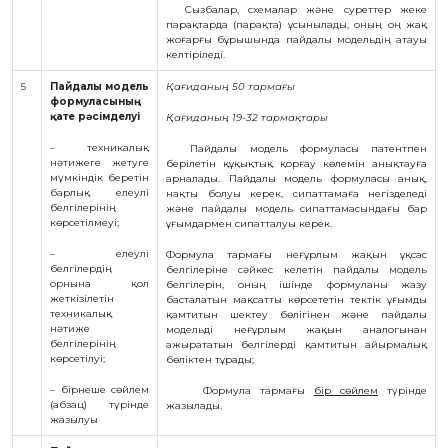
Сызбалар, схемалар және суреттер жеке
парақтарда (парақта) ұсынылады, оның оң жақ
жоғарғы бұрышында пайдалы модельдің атауы
келтіріледі.
5
Пайдалы модель
Қағиданың 50 тармағы
формуласының
қате рәсімделуі
Қағиданың 19-32 тармақтары
–
техникалық
Пайдалы модель формуласы патентпен
нәтижеге жетуге
берілетін құқықтық қорғау көлемін анықтауға
мүмкіндік беретін
арналады. Пайдалы модель формуласы анық,
барлық елеулі
нақты болуы керек, сипаттамаға негізделеді
белгілерінің
және пайдалы модель сипаттамасындағы бар
көрсетілмеуі;
ұғымдармен сипатталуы керек.
– елеулі
Формула тармағы неғұрлым жақын ұқсас
белгілердің
белгілеріне сәйкес келетін пайдалы модель
орнына қол
белгілерін, оның ішінде формуланы жазу
жеткізілетін
басталатын мақсатты көрсететін тектік ұғымды
техникалық
қамтитын шектеу бөлігінен және пайдалы
нәтиже
модельді неғұрлым жақын аналогынан
белгілерінің
ажырататын белгілерді қамтитын айырмалық
көрсетілуі;
бөліктен тұрады;
– бірнеше сөйлем
Формула тармағы
бір сөйлем
түрінде
(абзац) түрінде
жазылады.
жазылуы