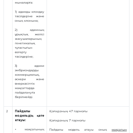
мыналарға:
1) адамды клондау
тәсілдеріне және
оның клонына;
2) адамның
ұрықтық желісі
жасушаларының
генетикалық
тұтастығын
өзгерту
тәсілдеріне;
3) адами
эмбриондарды
коммерциялық,
әскери және
өнеркәсіптік
мақсаттарда
пайдалануға
берілмейді.
2
Пайдалы
Қағиданың 47 тармағы
модельдің қате
атауы:
Қағиданың 7 тармағы
-
мақсатының
Пайдалы модель атауы оның
мақсатын