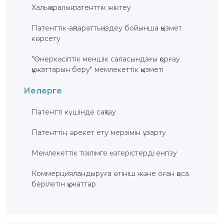
Халықаралық патенттік жіктеу
Патенттік-ақпараттық іздеу бойынша қызмет
көрсету
"Өнеркәсіптік меншік саласындағы қорғау
құжаттарын беру" мемлекеттік қызметі
Иелерге
Патентті күшінде сақтау
Патенттің әрекет ету мерзімін ұзарту
Мемлекеттік тізілімге өзгерістерді енгізу
Коммерцияландыруға өтініш және оған қоса
берілетін құжаттар