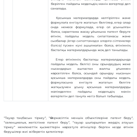
берілген пайдалы модельдің мәнін өзгертеді деп
саналады.
Қосымша материалдарда келтірілген және
формулаға енгізуге жататын белгілер, егер олар
онда немесе формулада, егер ол ұсынылған
болса, сараптама жасау ұйымына патент беруге
өтінім, пайдалы модель сипаттамасы және
сызбалар
(егер сипаттамада оларға сілтемелер
болса)
түскен күні ашылмаған болса, өтінімнің
бастапқы материалдарында жоқ деп танылады.
Егер өтінімнің бастапқы материалдарында
пайдалы модель белгісі оны орындаудың жеке
нысандарын ашпастан жалпы ұғыммен
көрсетілген болса, осындай орындау нысанын
қосымша материалдарда оны пайдалы модель
формуласына енгізуге жататын белгіге
жатқызумен ұсыну қосымша материалдарды
мәлімделген пайдалы модельдің мәнін
өзгертетін деп тануға негіз болып табылады.
"Тауар таңбасын тіркеу", "Өнеркәсіптік меншік объектілеріне патент беру",
"селекциялық жетістікке патент беру", "тауар шығарылған жердің атауын
тіркеу" мемлекеттік қызметтерін көрсетуге өтініштер берген кезде өтінім
берушілер жиі жіберетін қателіктер: