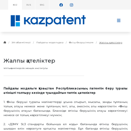
KAZ
RUS
ENG
АҚПАРАТТЫҚ
ХАБАРЛАМАЛАР!
БАСТЫ
БЕТ
KAZPATENT
ЗМ объектілері
Пайдалы модельдер
Өтініш берушілерге
Жалпы қателіктер
ТУРАЛЫ
ИНСТИТУТ
Жалпы қателіктер
ТУРАЛЫ
ИНСТИТУТ
Ұлттық зияткерлік меншік институты
БАСШЫЛЫҒЫ
ЖЫЛДЫҚ
ЕСЕП
СТАТИСТИКАЛЫҚ
Пайдалы модельге Қазақстан Республикасының патентін беру туралы
МӘЛІМЕТТЕР
өтінішті толтыру кезінде туындайтын типтік қателіктер
ТЕЛЕФОНДАР
АНЫҚТАМАЛЫҒЫ
1. Өтініш беруші туралы мәліметтерді ұсына отырып, мысалы, заңды тұлғаның
толық атауы немесе жеке тұлғаның тегі, аты, әкесінің аты көрсетілетін «Өтініш
ДЗМҰ-МЕН
берушінің атауы» бағанында. Бланкіде өтініш берушінің атауы көрсетілмеуі
ЫНТЫМАҚТАСТЫҚ
немесе ол толық көрсетілмеуі мүмкін;
ЖҰМЫС
ЖОСПАРЫ
2. «ДЗМҰ St.3 стандарты бойынша ел коды» бағанында өтініш берушінің
шыққан елін көрсетуге қатысты мәліметтер. Бұл бағанда өтініш берушінің
БАҒАЛАР