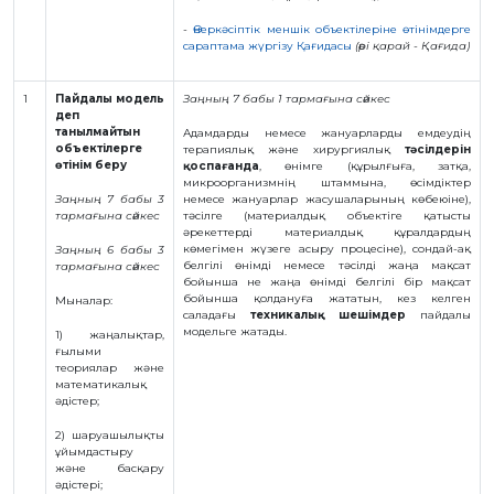
БАЙЛАНЫС
-
Өнеркәсіптік меншік объектілеріне өтінімдерге
сараптама жүргізу Қағидасы
(әрі қарай - Қағида)
ЗМ
ОБЪЕКТІЛЕРІ
1
Пайдалы модель
Заңның 7 бабы 1 тармағына сәйкес
деп
ӨНЕРТАБЫСТАР
танылмайтын
Адамдарды немесе жануарларды емдеудің
объектілерге
терапиялық және хирургиялық
тәсілдерін
ПАЙДАЛЫ
МОДЕЛЬДЕР
өтінім беру
қоспағанда
, өнімге (құрылғыға, затқа,
микроорганизмнің штаммына, өсімдіктер
ӨНЕРКӘСІПТІК
Заңның 7 бабы 3
немесе жануарлар жасушаларының көбеюіне),
ҮЛГІЛЕР
тармағына сәйкес
тәсілге (материалдық объектіге қатысты
СЕЛЕКЦИЯЛЫҚ
әрекеттерді материалдық құралдардың
ЖЕТІСТІКТЕР
көмегімен жүзеге асыру процесіне), сондай-ақ
Заңның 6 бабы 3
ТАУАР
белгілі өнімді немесе тәсілді жаңа мақсат
тармағына сәйкес
БЕЛГІЛЕРІ
бойынша не жаңа өнімді белгілі бір мақсат
бойынша қолдануға жататын, кез келген
Мыналар:
ТАУАР
ШЫҒАРЫЛҒАН
саладағы
техникалық шешімдер
пайдалы
ЖЕРДIҢ
модельге жатады.
1) жаңалықтар,
АТАУЛАРЫ
ғылыми
ГЕОГРАФИЯЛЫҚ
теориялар және
НҰСҚАМАЛАР
математикалық
әдiстер;
ИНТЕГРАЛДЫҚ
МИКРОСХЕМА
ТОПОЛОГИЯЛАРЫ
2) шаруашылықты
ұйымдастыру
КОММЕРЦИЯЛАНДЫРУ
ШАРТТАРЫ
және басқару
әдiстерi;
АВТОРЛЫҚ