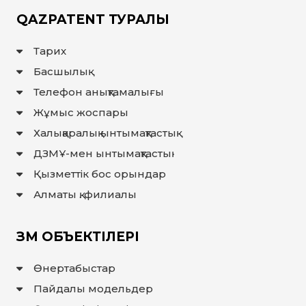
QAZPATENT ТУРАЛЫ
Тарих
Басшылық
Телефон анықтамалығы
Жұмыс жоспары
Халықаралық ынтымақтастық
ДЗМҰ-мен ынтымақтастық
Қызметтік бос орындар
Алматы қ. филиалы
ЗМ ОБЪЕКТІЛЕРІ
Өнертабыстар
Пайдалы модельдер