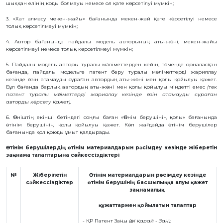
шыққан елінің коды болмауы немесе ол қате көрсетілуі мүмкін;
БАНК
РЕКВИЗИТТЕРІ
3. «Хат алмасу мекен-жайы» бағанында мекен-жай қате көрсетілуі немесе
толық көрсетілмеуі мүмкін;
АЛМАТЫ
Қ.
ФИЛИАЛЫ
4. Автор бағанында пайдалы модель авторының аты-жөні, мекен-жайы
көрсетілмеуі немесе толық көрсетілмеуі мүмкін;
ҚАРЖЫЛЫҚ
ЕСЕП
5. Пайдалы модель авторы туралы мәліметтерден кейін, төменде орналасқан
ХАЛЫҚАРАЛЫҚ
бағанда, пайдалы модельге патент беру туралы мәліметтерді жариялау
ЫНТЫМАҚТАСТЫҚ
кезінде өзін атамауды сұраған автордың аты-жөні мен қолы қойылуы қажет.
ҚЫЗМЕТТІК
Бұл бағанда барлық автордың аты-жөні мен қолы қойылуы міндетті емес
(тек
БОС
патент туралы мәліметтерді жариялау кезінде өзін атамауды сұраған
ОРЫНДАР
авторды көрсету қажет).
«ҚАЗАҚСТАННЫҢ
ЗИЯТКЕРЛІК
6. Өтініштің екінші бетіндегі соңғы баған «Өтінім берушінің қолы» бағанында
МЕНШІГІ»
ЖУРНАЛЫ
өтінім берушінің қолы қойылуы қажет. Көп жағдайда өтінім берушілер
бағанында қол қоюды ұмыт қалдырады.
МЕМЛЕКЕТТІК
КӨРСЕТІЛЕТІН
ҚЫЗМЕТТЕР
Өтінім берушілердің өтінім материалдарын рәсімдеу кезінде жіберетін
заңнама талаптарына сәйкессіздіктері
МЕМЛЕКЕТТІК
САТЫП
АЛУЛАР
№
Жіберілетін
Өтінім материалдарын рәсімдеу кезінде
СЫБАЙЛАС
сәйкессіздіктер
өтінім берушінің басшылыққа алуы қажет
ЖЕМҚОРЛЫҚҚА
заңнамалық
ҚАРСЫ ІС-
ҚИМЫЛ
құжаттармен қойылатын талаптар
ШАПАҒАТ
ФОРУМЫ
- ҚР Патент Заңы
(әрі қарай - Заң)
;