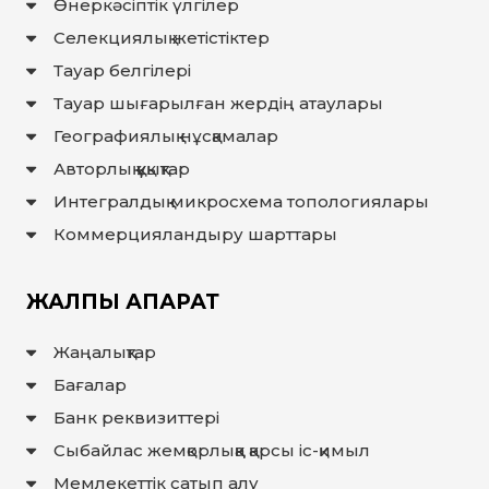
Өнеркәсіптік үлгілер
Селекциялық жетістіктер
Тауар белгілері
Тауар шығарылған жердiң атаулары
Географиялық нұсқамалар
Авторлық құқықтар
Интегралдық микросхема топологиялары
Коммерцияландыру шарттары
ЖАЛПЫ АҚПАРАТ
Жаңалықтар
Бағалар
Банк реквизиттері
Сыбайлас жемқорлыққа қарсы іс-қимыл
Мемлекеттiк сатып алу