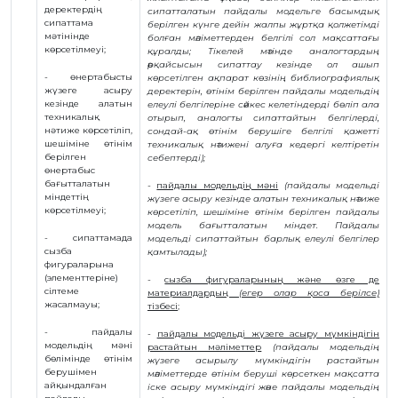
деректердің
сипатталатын пайдалы модельге басымдық
сипаттама
берілген күнге дейін жалпы жұртқа қолжетімді
мәтінінде
болған мәліметтерден белгілі сол мақсаттағы
көрсетілмеуі;
құралды; Тікелей мәтінде аналогтардың
әрқайсысын сипаттау кезінде ол ашып
- өнертабысты
көрсетілген ақпарат көзінің библиографиялық
жүзеге асыру
деректерін, өтінім берілген пайдалы модельдің
кезінде алатын
елеулі белгілеріне сәйкес келетіндерді бөліп ала
техникалық
отырып, аналогты сипаттайтын белгілерді,
нәтиже көрсетіліп,
сондай-ақ өтінім берушіге белгілі қажетті
шешіміне өтінім
техникалық нәтижені алуға кедергі келтіретін
берілген
себептерді);
өнертабыс
бағытталатын
-
пайдалы модельдің мәні
(
пайдалы модельді
міндеттің
жүзеге асыру кезінде алатын техникалық нәтиже
көрсетілмеуі;
көрсетіліп, шешіміне өтінім берілген пайдалы
модель бағытталатын міндет. Пайдалы
- сипаттамада
модельді сипаттайтын барлық елеулі белгілер
сызба
қамтылады);
фигураларына
(элементтеріне)
-
сызба фигураларының және өзге де
сілтеме
материалдардың
(егер олар қоса берілсе)
жасалмауы;
тізбесі
;
- пайдалы
-
пайдалы модельді жүзеге асыру мүмкіндігін
модельдің мәні
растайтын мәліметтер
(
пайдалы модельдің
бөлімінде өтінім
жүзеге асырылу мүмкіндігін растайтын
берушімен
мәліметтерде өтінім беруші көрсеткен мақсатта
айқындалған
іске асыру мүмкіндігі және пайдалы модельдің