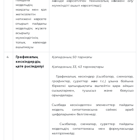
пайдалы
мәнінде көрсетілген техникалық нәтижені алу
модельдің
мүмкіндігі ашып көрсетіледі).
мақсаты мен қол
жеткізілетін
нәтижені көрсете
отырып пайдалы
модельдің жүзеге
асырылу
мүмкіндігінің
толық көлемде
ашылмауы
4
Графикалық
Қағиданың 50 тармағы
кескіндердің
қате рәсімделуі
Қағиданың 33, 43 тармақтары
Графикалық кескіндер
(сызбалар, схемалар,
графиктер, суреттер және т.с.)
ұзына бойына
біркелкі қалыңдықтағы өшпейтін қара айқын
сызықтармен, тушьсыз және бояусыз
орындалады.
Сызбада кескінделген элементтер пайдалы
модель сипаттамасына сәйкес араб
цифрларымен белгіленеді.
Сызбалар, схемалар, суреттер пайдалы
модельдің сипаттамасы мен формуласында
келтірілмейді.