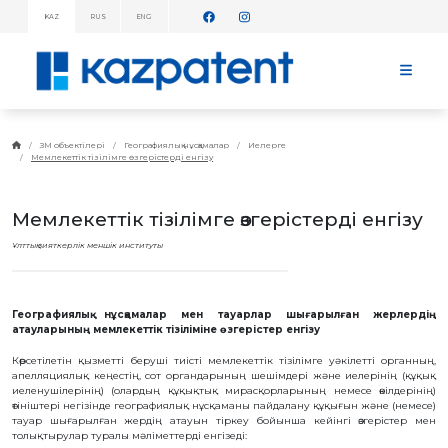
KAZ
RUS
ENG
АҚПАРАТТЫҚ
ХАБАРЛАМАЛАР!
БАСТЫ
БЕТ
KAZPATENT
ЗМ объектілері
Географиялық нұсқамалар
Иелерге
Мемлекеттік тізілімге өзгерістерді енгізу
ТУРАЛЫ
ИНСТИТУТ
ТУРАЛЫ
Мемлекеттік тізілімге өзгерістерді енгізу
ИНСТИТУТ
БАСШЫЛЫҒЫ
Ұлттық зияткерлік меншік институты
ЖЫЛДЫҚ
ЕСЕП
СТАТИСТИКАЛЫҚ
МӘЛІМЕТТЕР
Географиялық нұсқамалар мен тауарлар шығарылған жерлердің
атауларының мемлекеттік тізіліміне өзгерістер енгізу
ТЕЛЕФОНДАР
АНЫҚТАМАЛЫҒЫ
Көрсетілетін қызметті беруші тиісті мемлекеттік тізілімге уәкілетті органның,
ДЗМҰ-МЕН
апелляциялық кеңестің, сот органдарының шешімдері және иелерінің (құқық
ЫНТЫМАҚТАСТЫҚ
иеленушілерінің) (олардың құқықтық мирасқорларының немесе өкілдерінің)
ЖҰМЫС
өтініштері негізінде географиялық нұсқаманы пайдалану құқығын және (немесе)
ЖОСПАРЫ
тауар шығарылған жердің атауын тіркеу бойынша кейінгі өзгерістер мен
толықтырулар туралы мәліметтерді енгізеді:
БАҒАЛАР