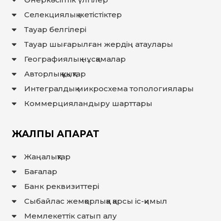
Селекциялық жетістіктер
Тауар белгілері
Тауар шығарылған жердiң атаулары
Географиялық нұсқамалар
Авторлық құқықтар
Интегралдық микросхема топологиялары
Коммерцияландыру шарттары
ЖАЛПЫ АҚПАРАТ
Жаңалықтар
Бағалар
Банк реквизиттері
Сыбайлас жемқорлыққа қарсы іс-қимыл
Мемлекеттiк сатып алу