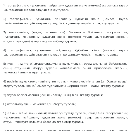
1) географиялық нұсқаманы пайдалану құқығын және (немесе) жарамсыз тауар
БАНК
РЕКВИЗИТТЕРІ
шығарылған жердің атауын тіркеу туралы;
АЛМАТЫ
2) географиялық нұсқаманы пайдалану құқығын және (немесе) тауар
Қ.
ФИЛИАЛЫ
шығарылған жердің атауын тіркеудің қолданылу мерзімін тоқтату туралы;
ҚАРЖЫЛЫҚ
3) иеленушінің (құқық иеленушінің) бастамасы бойынша географиялық
ЕСЕП
нұсқаманы пайдалану құқығын және (немесе) тауар шығарылған жердің
ХАЛЫҚАРАЛЫҚ
атауын тіркеудің қолданылуын тоқтату туралы;
ЫНТЫМАҚТАСТЫҚ
ҚЫЗМЕТТІК
4) географиялық нұсқаманы пайдалану құқығын және (немесе) тауар
БОС
шығарылған жердің атауын тіркеудің қолданылу мерзімін ұзарту туралы;
ОРЫНДАР
«ҚАЗАҚСТАННЫҢ
5) иесінің қайта ұйымдастырылуына (құқықтық мирасқорлығына) байланысты
ЗИЯТКЕРЛІК
оның атауының өзгеруі туралы және/немесе оның орналасқан жерінің
МЕНШІГІ»
мекенжайының өзгеруі туралы;
ЖУРНАЛЫ
МЕМЛЕКЕТТІК
6) иесінің (құқық иеленушінің) тегін, атын және әкесінің атын (ол болған кезде)
КӨРСЕТІЛЕТІН
өзгерту туралы және/немесе тұрғылықты жерінің мекенжайын өзгерту туралы;
ҚЫЗМЕТТЕР
МЕМЛЕКЕТТІК
7) тауар белгісі иесінің (құқық иеленушінің) өкілін өзгерту туралы;
САТЫП
АЛУЛАР
8) хат алмасу үшін мекенжайды өзгерту туралы;
СЫБАЙЛАС
ЖЕМҚОРЛЫҚҚА
9) айқын және техникалық қателерді түзету туралы, сондай-ақ географиялық
ҚАРСЫ ІС-
ҚИМЫЛ
нұсқаманы пайдалану құқығын және (немесе) тауар шығарылған жердің
атауын тіркеуге қатысты басқа да өзгерістер туралы.
ШАПАҒАТ
ФОРУМЫ
Өзгерістер тіркеу нөмірін, заңды тұлғаның ресми атауын, тегін, атын және