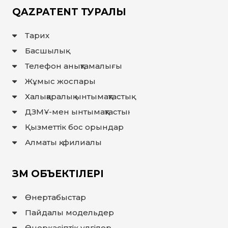
QAZPATENT ТУРАЛЫ
Тарих
Басшылық
Телефон анықтамалығы
Жұмыс жоспары
Халықаралық ынтымақтастық
ДЗМҰ-мен ынтымақтастық
Қызметтік бос орындар
Алматы қ. филиалы
ЗМ ОБЪЕКТІЛЕРІ
Өнертабыстар
Пайдалы модельдер
Өнеркәсіптік үлгілер