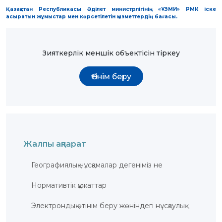
ЖАУАП
Қазақстан Республикасы Әділет министрлігінің «ҰЗМИ» РМК іске
ПОИСК
асыратын жұмыстар мен көрсетілетін қызметтердің бағасы.
Зияткерлік меншік объектісін тіркеу
Өтінім беру
Жалпы ақпарат
Географиялық нұсқамалар дегеніміз не
Нормативтік құжаттар
Электрондық өтінім беру жөніндегі нұсқаулық