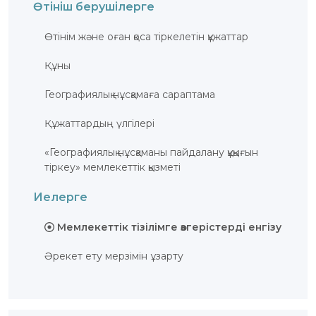
Өтініш берушілерге
Өтiнiм және оған қоса тiркелетiн құжаттар
Құны
Географиялық нұсқамаға сараптама
Құжаттардың үлгілері
«Географиялық нұсқаманы пайдалану құқығын
тіркеу» мемлекеттік қызметі
Иелерге
Мемлекеттік тізілімге өзгерістерді енгізу
Әрекет ету мерзімін ұзарту