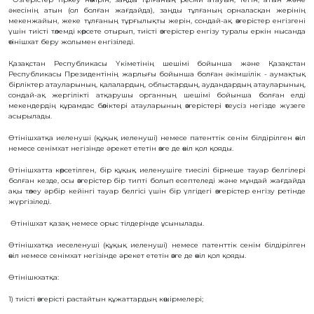
БАЙЛАНЫС
әкесінің атын (ол болған жағдайда), заңды тұлғаның орналасқан жерінің
мекенжайын, жеке тұлғаның тұрғылықты жерін, сондай-ақ өзгерістер енгізгені
үшін тиісті төлемді көрсете отырып, тиісті өзгерістер енгізу туралы еркін нысанда
ЗМ
өтінішхат беру жолымен енгізіледі.
ОБЪЕКТІЛЕРІ
Қазақстан Республикасы Үкіметінің шешімі бойынша және Қазақстан
Республикасы Президентінің жарлығы бойынша болған әкімшілік - аумақтық
ӨНЕРТАБЫСТАР
бірліктер атауларының, қалалардың, облыстардың, аудандардың атауларының,
сондай-ақ жергілікті атқарушы органның шешімі бойынша болған елді
ПАЙДАЛЫ
МОДЕЛЬДЕР
мекендердің құрамдас бөліктері атауларының өзгерістері өтеусіз негізде жүзеге
асырылады.
ӨНЕРКӘСІПТІК
ҮЛГІЛЕР
Өтінішхатқа иеленуші (құқық иеленуші) немесе патенттік сенім білдірілген өкіл
СЕЛЕКЦИЯЛЫҚ
немесе сенімхат негізінде әрекет ететін өзге де өкіл қол қояды.
ЖЕТІСТІКТЕР
ТАУАР
Өтінішхатта көрсетілген, бір құқық иеленушіге тиесілі бірнеше тауар белгілері
БЕЛГІЛЕРІ
болған кезде, осы өзгерістер бір типті болып есептеледі және мұндай жағдайда
ақы төлеу әрбір кейінгі тауар белгісі үшін бір үлгідегі өзгерістер енгізу ретінде
ТАУАР
ШЫҒАРЫЛҒАН
жүргізіледі.
ЖЕРДIҢ
АТАУЛАРЫ
Өтінішхат қазақ немесе орыс тілдерінде ұсынылады.
ГЕОГРАФИЯЛЫҚ
НҰСҚАМАЛАР
Өтінішхатқа иеселенуші (құқық иеленуші) немесе патенттік сенім білдірілген
өкіл немесе сенімхат негізінде әрекет ететін өзге де өкіл қол қояды.
ИНТЕГРАЛДЫҚ
МИКРОСХЕМА
ТОПОЛОГИЯЛАРЫ
Өтінішкхатқа:
КОММЕРЦИЯЛАНДЫРУ
ШАРТТАРЫ
1) тиісті өзгерісті растайтын құжаттардың көшірмелері;
АВТОРЛЫҚ