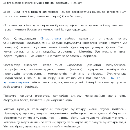
ҚҰҚЫҚТАР
2) өзгерістер енгізгені үшін төлемді растайтын құжат;
3) сенімхат (егер өтінішті өкіл берсе) немесе сенімхаттың көшірмесі (егер өтінішті
ДИРЕКТОРДЫҢ
патенттік сенім білдірілген өкіл берсе) қоса беріледі.
БЛОГЫ
Өтінішхатқа және қоса берілген құжаттар көрсетілетін қызметті берушіге келіп
ИНТЕРАКТИВТІ
түскен күннен бастап он жұмыс күні ішінде қаралады.
КАРТА
Осы Қағидалардың
43-тармағына
сәйкес құжаттар топтамасы толық
ГЕОГРАФИЯЛЫҚ
ұсынылмаған жағдайда, өтініш беруші сұраухатты жіберген күннен бастап 20
НҰСҚАМАЛАР
(жиырма) жұмыс күнінен кешіктірмей құжаттарды ұсынуы қажет. Тиісті
ЖӘНЕ
құжаттар ұсынылмаған жағдайда өзгерістер енгізілмейді, бұл туралы өтінішхат
ТАУАРЛАР
берген тұлғаның мекенжайына тиісті хабарлама жіберіледі.
ШЫҒАРЫЛҒАН
ЖЕРЛЕР
АТАУЛАРЫНЫҢ
Өзгерістер енгізілген кезде тиісті жазбалар Қазақстан Республикасы
ИНТЕРАКТИВТІ
географиялық нұсқамалардың және (немесе) тауарлары шығарылған
КАРТАСЫ
жерлердің атауларының мемлекеттік тізіліміне енгізіледі, бюллетеньде
ГЕОГРАФИЯЛЫҚ
жарияланады және өтініш берушінің атына осы Қағидалардың
16
,
17
,
18-
НҰСҚАМАЛАР
қосымшаларына
сәйкес электрондық нысанда тиісті өзгерістер енгізу туралы
ЖӘНЕ
хабарлама жіберіледі.
ТАУАРЛАР
ШЫҒАРЫЛҒАН
ЖЕРЛЕР
Тіркеуге қатысты өзгерістер, хат-хабар алмасу мекенжайын және өкілді
АТАУЛАРЫНЫҢ
өзгертуден басқа, бюллетеньде жарияланады.
ӘЛЕУЕТТІ
ИНТЕРАКТИВТІ
КАРТАСЫ
Ұлттық тіркеуді халықаралық тіркеуге ауыстыру және тауар таңбасын
тіркеудің қолданылу мерзімі аяқталғанға дейін көрсетілетін қызметті берушіге
берілген тиісті төлем туралы иесінің өтініші бойынша тауар таңбасын тіркеудің
FAQ/
қолданылу мерзімі ішінде ұлттық тіркеу халықаралық тіркеуге ауыстырылады.
СҰРАҚ -
Ұлттық тіркеу ауыстырылғаннан кейін жойылады.