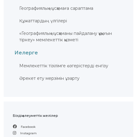
Географиялық нұсқамаға сараптама
Құжаттардың үлгілері
«Географиялық нұсқаманы пайдалану құқығын
тіркеу» мемлекеттік қызметі
Иелерге
Мемлекеттік тізілімге өзгерістерді енгізу
Әрекет ету мерзімін ұзарту
Біздің әлеуметтік желілер
Facebook
Instagram