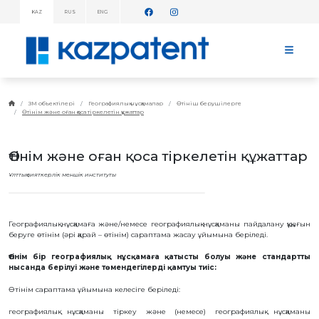
KAZ
RUS
ENG
АҚПАРАТТЫҚ
ХАБАРЛАМАЛАР!
БАСТЫ
БЕТ
KAZPATENT
ЗМ объектілері
Географиялық нұсқамалар
Өтініш берушілерге
Өтiнiм және оған қоса тiркелетiн құжаттар
ТУРАЛЫ
ИНСТИТУТ
ТУРАЛЫ
Өтiнiм және оған қоса тiркелетiн құжаттар
ИНСТИТУТ
БАСШЫЛЫҒЫ
Ұлттық зияткерлік меншік институты
ЖЫЛДЫҚ
ЕСЕП
СТАТИСТИКАЛЫҚ
МӘЛІМЕТТЕР
Географиялық нұсқамаға және/немесе географиялық нұсқаманы пайдалану құқығын
беруге өтінім (әрі қарай – өтінім) сараптама жасау ұйымына беріледі.
ТЕЛЕФОНДАР
АНЫҚТАМАЛЫҒЫ
Өтінім бір географиялық нұсқамаға қатысты болуы және стандартты
ДЗМҰ-МЕН
нысанда берілуі және төмендегілерді қамтуы тиіс:
ЫНТЫМАҚТАСТЫҚ
ЖҰМЫС
Өтінім сараптама ұйымына келесіге беріледі:
ЖОСПАРЫ
географиялық нұсқаманы тіркеу және (немесе) географиялық нұсқаманы
БАҒАЛАР