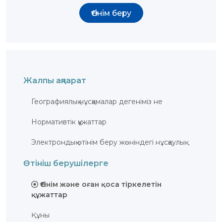
ЖАУАП
Өтінім беру
ПОИСК
Жалпы ақпарат
Географиялық нұсқамалар дегеніміз не
Нормативтік құжаттар
Электрондық өтінім беру жөніндегі нұсқаулық
Өтініш берушілерге
Өтiнiм және оған қоса тiркелетiн
құжаттар
Құны