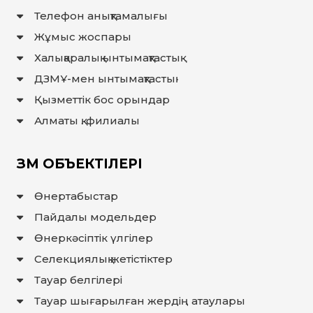
Телефон анықтамалығы
Жұмыс жоспары
Халықаралық ынтымақтастық
ДЗМҰ-мен ынтымақтастық
Қызметтік бос орындар
Алматы қ. филиалы
ЗМ ОБЪЕКТІЛЕРІ
Өнертабыстар
Пайдалы модельдер
Өнеркәсіптік үлгілер
Селекциялық жетістіктер
Тауар белгілері
Тауар шығарылған жердiң атаулары