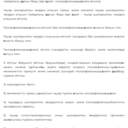
пайдалану құқығын беру (әрі қарай– географиялық нұсқамаға өтінім);
БАНК
РЕКВИЗИТТЕРІ
тауар шығарылған жердің атауын тіркеу және (немесе) тауар шығарылған
жердің атауын пайдалану құқығын беру (әрі қарай – тауар шығарылған жердің
АЛМАТЫ
Қ.
атауына өтінім).
ФИЛИАЛЫ
Географиялық нұсқаманың өтінімі бір географиялық нұсқамаға қатысты болуы тиіс.
ҚАРЖЫЛЫҚ
ЕСЕП
Тауар шығарылған жердің атауының өтінімі тауардың бір шығарылған жеріне
ХАЛЫҚАРАЛЫҚ
қатысты болуы тиіс.
ЫНТЫМАҚТАСТЫҚ
ҚЫЗМЕТТІК
Географиялық нұсқамаға өтінім стандартты нысанда берілуі және келесілерді
БОС
қамтуы тиіс:
ОРЫНДАР
«ҚАЗАҚСТАННЫҢ
1) өтініш берушіні (өтініш берушілерді), сондай-ақ оның (олардың) орналасқан
ЗИЯТКЕРЛІК
жерін немесе тұрғылықты жерін көрсете отырып, географиялық нұсқаманы
МЕНШІГІ»
ЖУРНАЛЫ
мемлекеттік тіркеуге және (немесе) осындай географиялық нұсқамаға құқық беру
туралы өтініш;
МЕМЛЕКЕТТІК
КӨРСЕТІЛЕТІН
ҚЫЗМЕТТЕР
2) мәлімделген белгі;
МЕМЛЕКЕТТІК
3) мемлекеттік тіркеу сұралатын тауар түріне қатысты географиялық нұсқама;
САТЫП
АЛУЛАР
4) тауардың шығарылған (өндірілген) жерін және (географиялық объектінің
СЫБАЙЛАС
шекарасын) көрсету;
ЖЕМҚОРЛЫҚҚА
ҚАРСЫ ІС-
ҚИМЫЛ
5) тауар сипаттамаларының оның шығарылған (өндірілген) орнымен
арақатынасы туралы мәліметтер;
ШАПАҒАТ
ФОРУМЫ