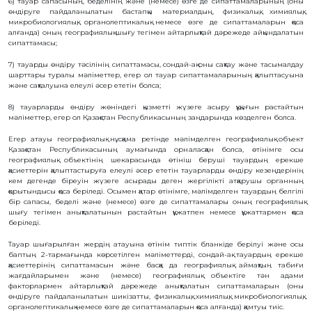
6) тауар сапасының, беделінің және (немесе) өзге де сипаттамаларының (оны
БАЙЛАНЫС
өндіруге пайдаланылатын бастапқы материалдың, физикалық, химиялық,
микробиологиялық, органолептикалық немесе өзге де сипаттамаларын қоса
алғанда) оның географиялық шығу тегімен айтарлықтай дәрежеде айқындалатын
ЗМ
сипаттамасы;
ОБЪЕКТІЛЕРІ
7) тауарды өндіру тәсілінің сипаттамасы, сондай-ақ оны сақтау және тасымалдау
шарттары туралы мәліметтер, егер ол тауар сипаттамаларының қалыптасуына
ӨНЕРТАБЫСТАР
және сақталуына елеулі әсер ететін болса;
ПАЙДАЛЫ
МОДЕЛЬДЕР
8) тауарларды өндіру жөніндегі қызметті жүзеге асыру құқығын растайтын
мәліметтер, егер ол Қазақстан Республикасының заңдарында көзделген болса.
ӨНЕРКӘСІПТІК
ҮЛГІЛЕР
Егер атауы географиялық нұсқама ретiнде мәлімделген географиялық объект
СЕЛЕКЦИЯЛЫҚ
Қазақстан Республикасының аумағында орналасқан болса, өтiнiмге осы
ЖЕТІСТІКТЕР
географиялық объектiнiң шекарасында өтініш беруші тауардың ерекше
ТАУАР
қасиеттерін қалыптастыруға елеулі әсер ететін тауарларды өндіру кезеңдерінің
БЕЛГІЛЕРІ
кем дегенде біреуін жүзеге асырады деген жергiлiктi атқарушы органның
ТАУАР
қорытындысы қоса берiледi. Осымен қатар өтінімге, мәлімделген тауардың белгілі
ШЫҒАРЫЛҒАН
бір сапасы, беделі және (немесе) өзге де сипаттамалары оның географиялық
ЖЕРДIҢ
шығу тегімен анықталатынын растайтын құжатпен немесе құжаттармен қоса
АТАУЛАРЫ
беріледі.
ГЕОГРАФИЯЛЫҚ
НҰСҚАМАЛАР
Тауар шығарылған жердің атауына өтінім типтік бланкіде берілуі және осы
ИНТЕГРАЛДЫҚ
баптың 2-тармағында көрсетілген мәліметтерді, сондай-ақ тауардың ерекше
МИКРОСХЕМА
қасиеттерінің сипаттамасын және басқа да географиялық аймақтың табиғи
ТОПОЛОГИЯЛАРЫ
жағдайларымен және (немесе) географиялық объектіге тән адами
факторлармен айтарлықтай дәрежеде анықталатын сипаттамаларын (оны
КОММЕРЦИЯЛАНДЫРУ
ШАРТТАРЫ
өндіруге пайдаланылатын шикізатты, физикалық, химиялық, микробиологиялық,
органолептикалық немесе өзге де сипаттамаларын қоса алғанда) қамтуы тиіс.
АВТОРЛЫҚ