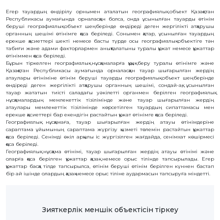
ҚҰҚЫҚТАР
Егер тауардың өндірілу орнымен аталатын географиялық объект Қазақстан
Республикасы аумағында орналасқан болса, онда ұсынылған тауарды өтінім
ДИРЕКТОРДЫҢ
беруші географиялық объект шеңберінде өндіреді деген жергілікті атқарушы
БЛОГЫ
органның шешімі өтінімге қоса беріледі. Сонымен қатар, ұсынылған тауардың
ерекше қасиеттері шекті немесе басты түрде осы географиялық объектіге тән
ИНТЕРАКТИВТІ
табиғи және адами факторлармен анықталатыны туралы құжат немесе құжаттар
КАРТА
өтініммен қоса беріледі.
Бұрын тіркелген географиялық нұсқамаларға құқық беру туралы өтінімге және
Қазақстан Республикасы аумағында орналасқан тауар шығарылған жердің
ГЕОГРАФИЯЛЫҚ
атаулары өтініміне өтінім беруші тауарды географиялық объект шеңберінде
НҰСҚАМАЛАР
ЖӘНЕ
өндіреді деген жергілікті атқарушы органның шешімі, сондай-ақ, ұсынылған
ТАУАРЛАР
тауар жататын тиісті саладағы уәкілетті органмен берілген географиялық
ШЫҒАРЫЛҒАН
нұсқамалардың мемлекеттік тізілімінде және тауар шығарылған жердің
ЖЕРЛЕР
атаулары мемлекеттік тізілімінде көрсетілген тауардың сипаттамасы мен
АТАУЛАРЫНЫҢ
ИНТЕРАКТИВТІ
ерекше қасиеттері бар екендігін растайтын құжат өтінімге қоса беріледі.
КАРТАСЫ
Географиялық нұсқамаға, тауар шығарылған жердің атауы өтінімдеріне
сараптама ұйымының сараптама жүргізу қызметі төлемін растайтын құжаттар
ГЕОГРАФИЯЛЫҚ
НҰСҚАМАЛАР
қоса беріледі. Сенімді өкіл арқылы іс жүргізілген жағдайда, сенімхат көшірмесі
ЖӘНЕ
қоса беріледі.
ТАУАРЛАР
Географиялық нұсқама өтінімі, тауар шығарылған жердің атауы өтінімі және
ШЫҒАРЫЛҒАН
оларға қоса берілген құжаттар қазақ немесе орыс тілінде тапсырылады. Егер
ЖЕРЛЕР
АТАУЛАРЫНЫҢ
құжаттар басқа тілде тапсырылса, өтінім беруші өтінім берілген күннен бастап
ӘЛЕУЕТТІ
бір ай ішінде олардың қазақ немесе орыс тіліне аудармасын тапсыруға міндетті.
ИНТЕРАКТИВТІ
КАРТАСЫ
FAQ/
Зияткерлік меншік объектісін тіркеу
СҰРАҚ -