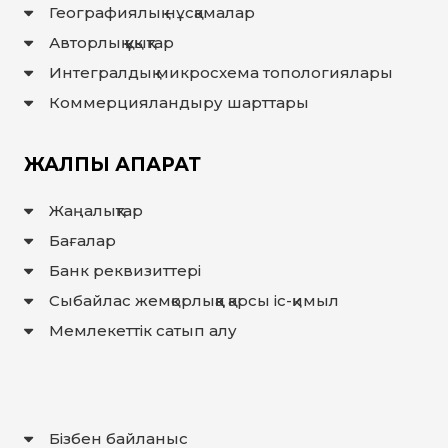
Географиялық нұсқамалар
Авторлық құқықтар
Интегралдық микросхема топологиялары
Коммерцияландыру шарттары
ЖАЛПЫ АҚПАРАТ
Жаңалықтар
Бағалар
Банк реквизиттері
Сыбайлас жемқорлыққа қарсы іс-қимыл
Мемлекеттiк сатып алу
Бізбен байланыс