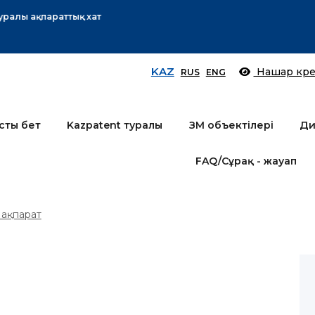
Өтінім берушілер назарына!
Толығырақ
KAZ
Нашар көре
RUS
ENG
сты бет
Kazpatent туралы
ЗМ объектілері
Ди
FAQ/Сұрақ - жауап
ақпарат