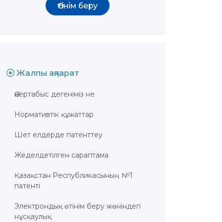
Өтінім беру
Жалпы ақпарат
Өнертабыс дегеніміз не
Нормативтік құжаттар
Шет елдерде патенттеу
Жеделдетілген сараптама
Қазақстан Республикасының №1
патенті
Электрондық өтінім беру жөніндегі
нұсқаулық