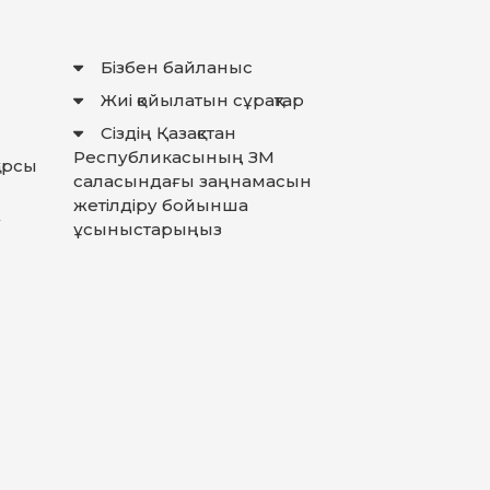
Бізбен байланыс
Жиі қойылатын сұрақтар
Сіздің Қазақстан
Республикасының ЗМ
қарсы
саласындағы заңнамасын
жетілдіру бойынша
у
ұсыныстарыңыз