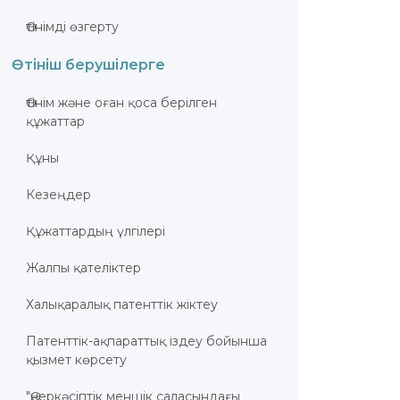
Өтінімді өзгерту
Өтініш берушілерге
Өтінім және оған қоса берілген
құжаттар
Құны
Кезеңдер
Құжаттардың үлгілері
Жалпы қателіктер
Халықаралық патенттік жіктеу
Патенттік-ақпараттық іздеу бойынша
қызмет көрсету
"Өнеркәсіптік меншік саласындағы