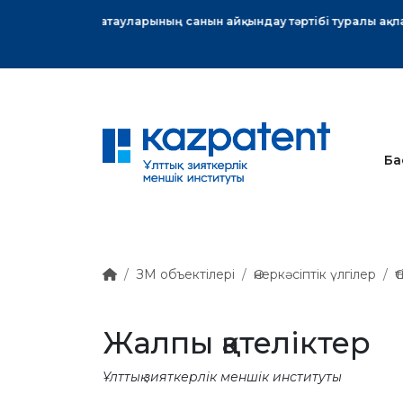
тық хат
Ба
ЗМ объектілері
Өнеркәсіптік үлгілер
Ө
Жалпы қателіктер
Ұлттық зияткерлік меншік институты