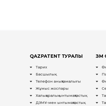
QAZPATENT ТУРАЛЫ
ЗМ 
Тарих
Ө
Басшылық
П
Телефон анықтамалығы
Өн
Жұмыс жоспары
Се
Халықаралық ынтымақтастық
Та
ДЗМҰ-мен ынтымақтастық
Т