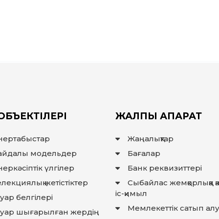
ОБЪЕКТІЛЕРІ
ЖАЛПЫ АҚПАРАТ
нертабыстар
Жаңалықтар
айдалы модельдер
Бағалар
еркәсіптік үлгілер
Банк реквизиттері
лекциялық жетістіктер
Сыбайлас жемқорлыққа 
іс-қимыл
уар белгілері
Мемлекеттiк сатып ал
ауар шығарылған жердiң