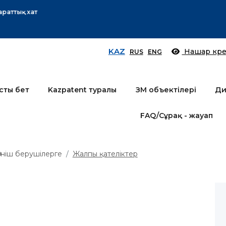
Өтінім берушілер назарына!
Толығырақ
KAZ
Нашар көре
RUS
ENG
сты бет
Kazpatent туралы
ЗМ объектілері
Ди
FAQ/Сұрақ - жауап
тініш берушілерге
Жалпы қателіктер