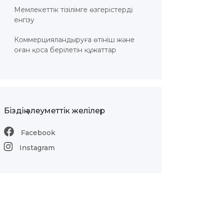
Мемлекеттік тізілімге өзгерістерді
енгізу
Коммерцияландыруға өтініш және
оған қоса берілетін құжаттар
Біздің әлеуметтік желілер
Facebook
Instagram