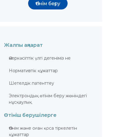
Өтінім беру
Жалпы ақпарат
Өнеркәсiптiк үлгi дегеніміз не
Нормативтік құжаттар
Шетелдік патенттеу
Электрондық өтінім беру жөніндегі
нұсқаулық
Өтініш берушілерге
Өтiнiм және оған қоса тiркелетiн
құжаттар