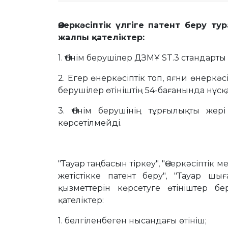
Өнеркәсіптік үлгіге патент беру т
жалпы қателіктер:
1. Өтінім берушілер ДЗМҰ ST.3 стандар
2. Егер өнеркәсіптік топ, яғни өнеркәс
берушілер өтініштің 54-бағанында нұс
3. Өтінім берушінің тұрғылықты же
көрсетілмейді.
"Тауар таңбасын тіркеу", "Өнеркәсіптік 
жетістікке патент беру", "Тауар шы
қызметтерін көрсетуге өтініштер бе
қателіктер:
1. белгіленбеген нысандағы өтініш;