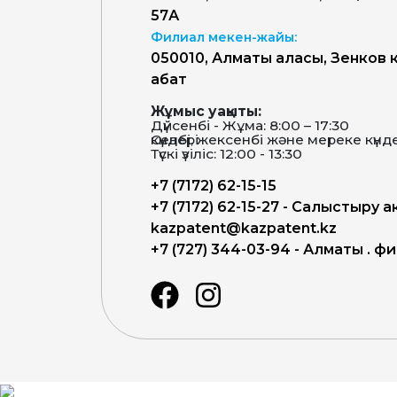
57А
Филиал мекен-жайы:
050010, Алматы қаласы, Зенков к
қабат
Жұмыс уақыты:
Дүйсенбі - Жұма: 8:00 – 17:30
Сенбі, жексенбі және мереке күндері-демалыс күндері
Түскі үзіліс: 12:00 - 13:30
+7 (7172) 62-15-15
+7 (7172) 62-15-27 - Салыстыру а
kazpatent@kazpatent.kz
+7 (727) 344-03-94 - Алматы қ. 