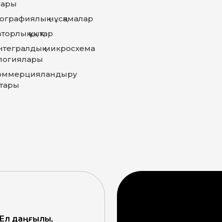
лары
еографиялық нұсқамалар
торлық құқықтар
нтегралдық микросхема
логиялары
оммерцияландыру
тары
 Ел даңғылы,