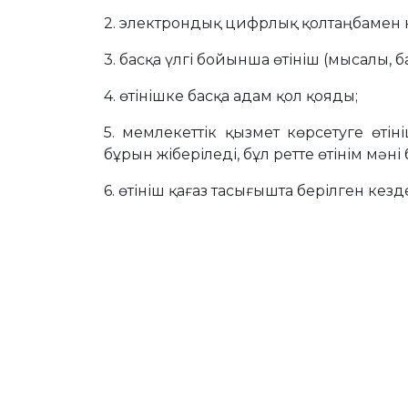
2. электрондық цифрлық қолтаңбамен 
3. басқа үлгі бойынша өтініш (мысалы, ба
4. өтінішке басқа адам қол қояды;
5. мемлекеттік қызмет көрсетуге өт
бұрын жіберіледі, бұл ретте өтінім мә
6. өтініш қағаз тасығышта берілген кез