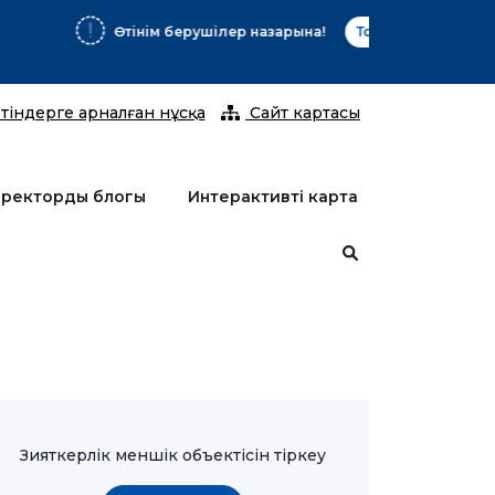
2026 жы
тіндерге арналған нұсқа
Сайт картасы
ректордың блогы
Интерактивті карта
Зияткерлік меншік объектісін тіркеу