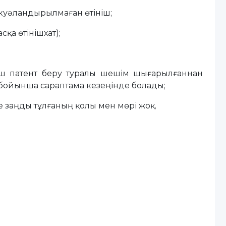
куәландырылмаған өтініш;
сқа өтінішхат);
ініш патент беру туралы шешім шығарылғаннан
ні бойынша сараптама кезеңінде болады;
де заңды тұлғаның қолы мен мөрі жоқ.