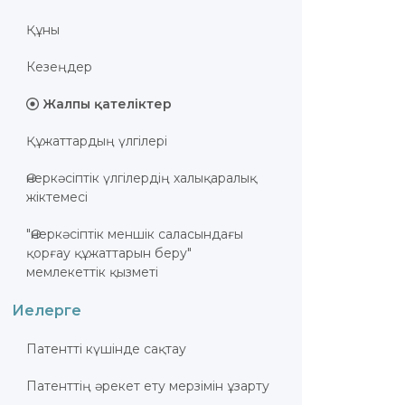
Құны
Кезеңдер
Жалпы қателіктер
Құжаттардың үлгілері
Өнеркәсіптік үлгілердің халықаралық
жіктемесі
"Өнеркәсіптік меншік саласындағы
қорғау құжаттарын беру"
мемлекеттік қызметі
Иелерге
Патентті күшінде сақтау
Патенттің әрекет ету мерзімін ұзарту