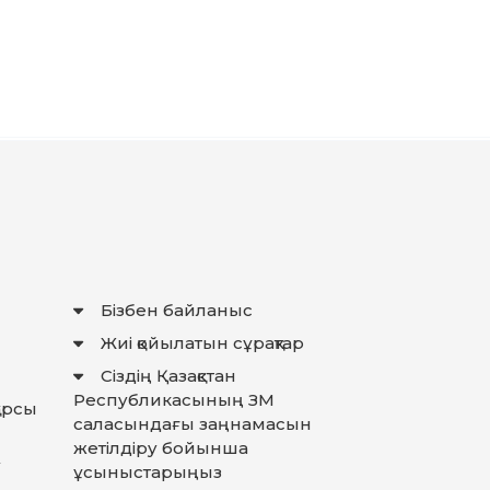
Бізбен байланыс
Жиі қойылатын сұрақтар
Сіздің Қазақстан
Республикасының ЗМ
қарсы
саласындағы заңнамасын
жетілдіру бойынша
у
ұсыныстарыңыз