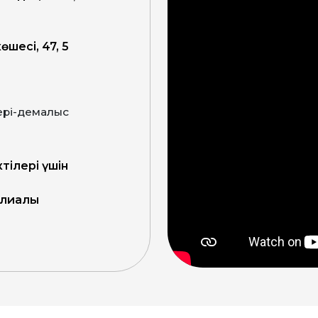
өшесі, 47, 5
ктілері үшін
филиалы