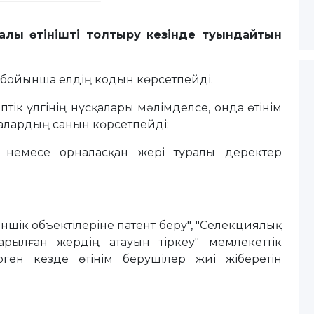
уралы өтінішті толтыру кезінде туындайтын
ты бойынша елдің кодын көрсетпейді.
іптік үлгінің нұсқалары мәлімделсе, онда өтінім
қалардың санын көрсетпейді;
рі немесе орналасқан жері туралы деректер
меншік объектілеріне патент беру", "Селекциялық
ғарылған жердің атауын тіркеу" мемлекеттік
рген кезде өтінім берушілер жиі жіберетін