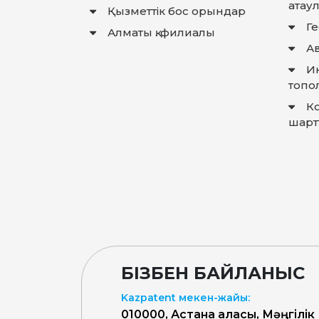
атау
Қызметтік бос орындар
Г
Алматы қ. филиалы
Ав
И
топо
К
шарт
БІЗБЕН БАЙЛАНЫС
Kazpatent мекен-жайы:
010000, Астана қаласы, Мәңгілік