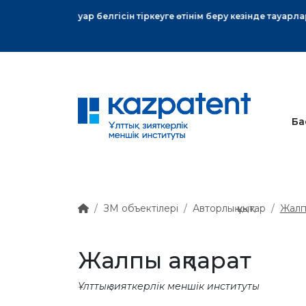
тық хат
Ба
ЗМ объектілері
Авторлық құқықтар
Жалп
Жалпы ақпарат
Ұлттық зияткерлік меншік институты