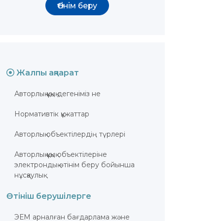
Өтінім беру
Жалпы ақпарат
Авторлық құқық дегеніміз не
Нормативтік құжаттар
Авторлық объектілердің түрлері
Авторлық құқық объектілеріне
электрондық өтінім беру бойынша
нұсқаулық
Өтініш берушілерге
ЭЕМ арналған бағдарлама және