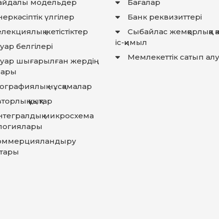
айдалы модельдер
Бағалар
еркәсіптік үлгілер
Банк реквизиттері
лекциялық жетістіктер
Сыбайлас жемқорлыққа 
іс-қимыл
уар белгілері
Мемлекеттiк сатып ал
ауар шығарылған жердiң
лары
еографиялық нұсқамалар
торлық құқықтар
нтегралдық микросхема
логиялары
оммерцияландыру
тары