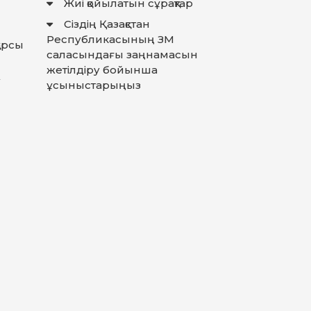
Жиі қойылатын сұрақтар
Сіздің Қазақстан
Республикасының ЗМ
қарсы
саласындағы заңнамасын
жетілдіру бойынша
у
ұсыныстарыңыз