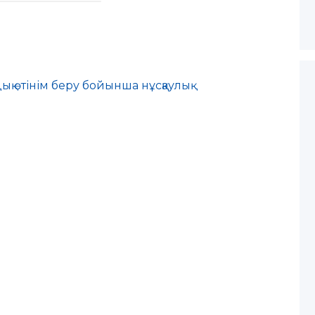
дық өтінім беру бойынша нұсқаулық