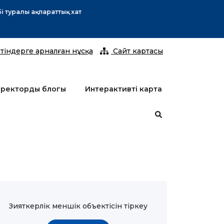
2026 жы
тіндерге арналған нұсқа
Сайт картасы
ректордың блогы
Интерактивті карта
Зияткерлік меншік объектісін тіркеу