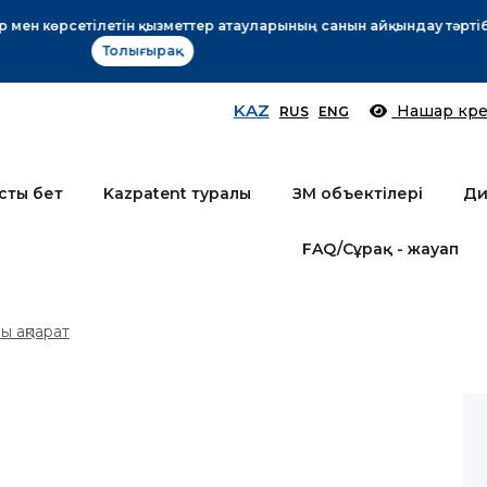
Өтінім берушілер назарына!
Толығырақ
KAZ
Нашар көре
RUS
ENG
сты бет
Kazpatent туралы
ЗМ объектілері
Ди
FAQ/Сұрақ - жауап
ы ақпарат