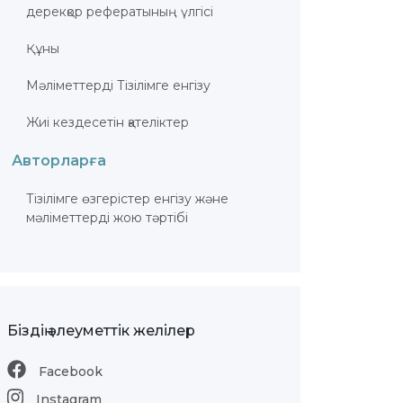
дерекқор рефератының үлгісі
Құны
Мәліметтерді Тізілімге енгізу
Жиі кездесетін қателіктер
Авторларға
Тізілімге өзгерістер енгізу және
мәліметтерді жою тәртібі
Біздің әлеуметтік желілер
Facebook
Instagram