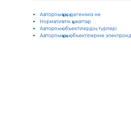
Авторлық құқық дегеніміз не
Нормативтік құжаттар
Авторлық объектілердің түрлері
Авторлық құқық объектілеріне электрон