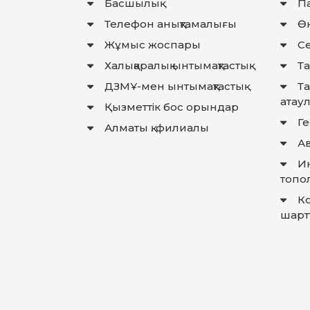
Басшылық
П
Телефон анықтамалығы
Өн
Жұмыс жоспары
Се
Халықаралық ынтымақтастық
Та
ДЗМҰ-мен ынтымақтастық
Т
атау
Қызметтік бос орындар
Г
Алматы қ. филиалы
Ав
И
топо
К
шарт