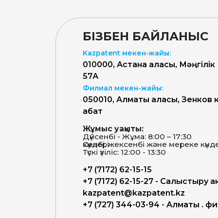
БІЗБЕН БАЙЛАНЫС
Kazpatent мекен-жайы:
010000, Астана қаласы, Мәңгілік
57А
Филиал мекен-жайы:
050010, Алматы қаласы, Зенков к
қабат
Жұмыс уақыты:
Дүйсенбі - Жұма: 8:00 – 17:30
Сенбі, жексенбі және мереке күндері-демалыс күндері
Түскі үзіліс: 12:00 - 13:30
+7 (7172) 62-15-15
+7 (7172) 62-15-27 - Салыстыру а
kazpatent@kazpatent.kz
+7 (727) 344-03-94 - Алматы қ. 