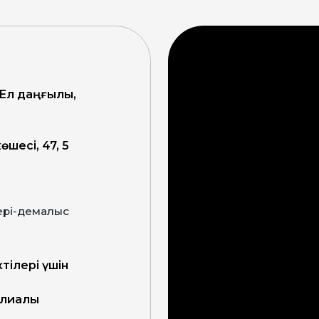
 Ел даңғылы,
өшесі, 47, 5
ктілері үшін
филиалы