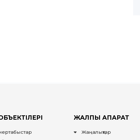
ОБЪЕКТІЛЕРІ
ЖАЛПЫ АҚПАРАТ
нертабыстар
Жаңалықтар