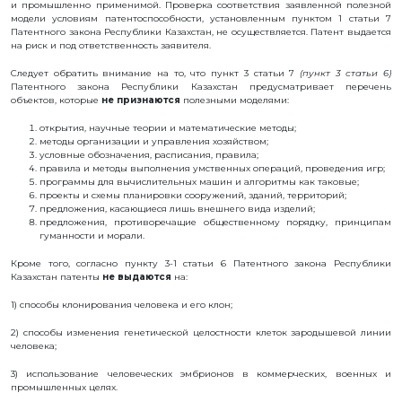
и промышленно применимой. Проверка соответствия заявленной полезной
РЕКВИЗИТЫ
модели условиям патентоспособности, установленным пунктом 1 статьи 7
ФИЛИАЛ
Патентного закона Республики Казахстан, не осуществляется. Патент выдается
В
на риск и под ответственность заявителя.
ГОРОДЕ
АЛМАТЫ
Следует обратить внимание на то, что пункт 3 статьи 7
(пункт 3 статьи 6)
ФИНАНСОВЫЙ
Патентного закона Республики Казахстан предусматривает перечень
ОТЧЁТ
объектов, которые
не признаются
полезными моделями:
МЕЖДУНАРОДНОЕ
СОТРУДНИЧЕСТВО
открытия, научные теории и математические методы;
методы организации и управления хозяйством;
ВАКАНСИИ
условные обозначения, расписания, правила;
правила и методы выполнения умственных операций, проведения игр;
ЖУРНАЛ
«ИНТЕЛЛЕКТУАЛЬНАЯ
программы для вычислительных машин и алгоритмы как таковые;
СОБСТВЕННОСТЬ
проекты и схемы планировки сооружений, зданий, территорий;
КАЗАХСТАНА»
предложения, касающиеся лишь внешнего вида изделий;
предложения, противоречащие общественному порядку, принципам
ГОСУДАРСТВЕННЫЕ
УСЛУГИ
гуманности и морали.
ГОСУДАРСТВЕННЫЕ
Кроме того, согласно пункту 3-1 статьи 6 Патентного закона Республики
ЗАКУПКИ
Казахстан патенты
не выдаются
на:
ПРОТИВОДЕЙСТВИЕ
КОРРУПЦИИ
1) способы клонирования человека и его клон;
ФОРУМ
ШАПАГАТ
2) способы изменения генетической целостности клеток зародышевой линии
человека;
КОНТАКТЫ
3) использование человеческих эмбрионов в коммерческих, военных и
ОБЪЕКТЫ
промышленных целях.