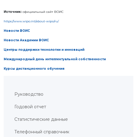
ИС
Источник:
официальный сайт ВОИС
ИЗОБРЕТЕНИЯ
ПОЛЕЗНЫЕ
https://www.wipo.int/about-wipo/ru/
МОДЕЛИ
ПРОМЫШЛЕННЫЕ
Новости ВОИС
ОБРАЗЦЫ
Новости Академии ВОИС
СЕЛЕКЦИОННЫЕ
ДОСТИЖЕНИЯ
Центры поддержки технологии и инноваций
ТОВАРНЫЕ
ЗНАКИ
Международный день интеллектуальной собственности
НАИМЕНОВАНИЯ
МЕСТ
Курсы дистанционного обучения
ПРОИСХОЖДЕНИЯ
ТОВАРОВ
ГЕОГРАФИЧЕСКИЕ
УКАЗАНИЯ
ТОПОЛОГИЯ
Руководство
ИНТЕГРАЛЬНЫХ
МИКРОСХЕМ
ДОГОВОРЫ
Годовой отчет
КОММЕРЦИАЛИЗАЦИИ
АВТОРСКИЕ
ПРАВА
Статистические данные
БЛОГ
Телефонный справочник
ДИРЕКТОРА