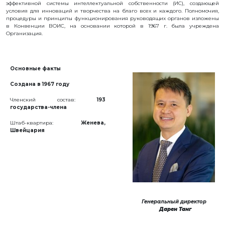
эффективной системы интеллектуальной собственности (ИС), создающей
РЕКВИЗИТЫ
условия для инноваций и творчества на благо всех и каждого. Полномочия,
ФИЛИАЛ
процедуры и принципы функционирования руководящих органов изложены
В
в Конвенции ВОИС, на основании которой в 1967 г. была учреждена
ГОРОДЕ
Организация.
АЛМАТЫ
ФИНАНСОВЫЙ
ОТЧЁТ
МЕЖДУНАРОДНОЕ
Основные факты
СОТРУДНИЧЕСТВО
ВАКАНСИИ
Создана в 1967 году
ЖУРНАЛ
Членский состав:
193
«ИНТЕЛЛЕКТУАЛЬНАЯ
государства-члена
СОБСТВЕННОСТЬ
КАЗАХСТАНА»
Штаб-квартира:
Женева,
ГОСУДАРСТВЕННЫЕ
Швейцария
УСЛУГИ
ГОСУДАРСТВЕННЫЕ
ЗАКУПКИ
ПРОТИВОДЕЙСТВИЕ
КОРРУПЦИИ
ФОРУМ
ШАПАГАТ
КОНТАКТЫ
Генеральный директор
Дарен Танг
ОБЪЕКТЫ