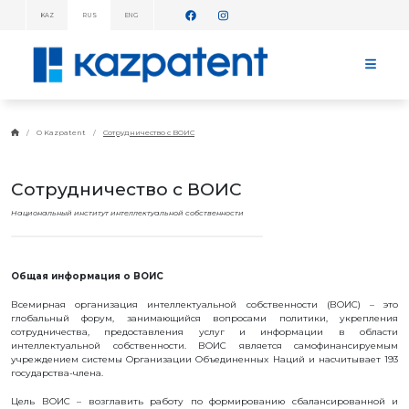
KAZ
RUS
ENG
ИНФОРМАЦИОННЫЕ
СООБЩЕНИЯ!
ГЛАВНАЯ
О
О Kazpatent
Сотрудничество с ВОИС
KAZPATENT
ОБ
ИНСТИТУТЕ
Сотрудничество с ВОИС
РУКОВОДСТВО
Национальный институт интеллектуальной собственности
ГОДОВОЙ
ОТЧЕТ
СТАТИСТИЧЕСКИЕ
ДАННЫЕ
Общая информация о ВОИС
ТЕЛЕФОННЫЙ
СПРАВОЧНИК
Всемирная организация интеллектуальной собственности (ВОИС) – это
СОТРУДНИЧЕСТВО
глобальный форум, занимающийся вопросами политики, укрепления
С ВОИС
сотрудничества, предоставления услуг и информации в области
интеллектуальной собственности. ВОИС является самофинансируемым
ПЛАН
учреждением системы Организации Объединенных Наций и насчитывает 193
РАБОТЫ
государства-члена.
ТАРИФЫ
Цель ВОИС – возглавить работу по формированию сбалансированной и
БАНКОВСКИЕ