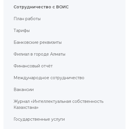
Сотрудничество с ВОИС
ИНТЕРАКТИВНАЯ
КАРТА
План работы
ИНТЕРАКТИВНАЯ
КАРТА
ГЕОГРАФИЧЕСКИХ
Тарифы
УКАЗАНИЙ И
НАИМЕНОВАНИЙ
МЕСТ
Банковские реквизиты
ПРОИСХОЖДЕНИЯ
ТОВАРОВ
ИНТЕРАКТИВНАЯ
Филиал в городе Алматы
КАРТА
ПОТЕНЦИАЛЬНЫХ
ГУ И НМПТ
Финансовый отчёт
FAQ/
Международное сотрудничество
ВОПРОС
- ОТВЕТ
Вакансии
ПОИСК
Журнал «Интеллектуальная собственность
Казахстана»
Государственные услуги