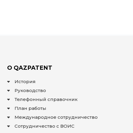
ИС
ИЗОБРЕТЕНИЯ
ПОЛЕЗНЫЕ
МОДЕЛИ
ПРОМЫШЛЕННЫЕ
ОБРАЗЦЫ
СЕЛЕКЦИОННЫЕ
ДОСТИЖЕНИЯ
ТОВАРНЫЕ
ЗНАКИ
НАИМЕНОВАНИЯ
МЕСТ
О QAZPATENT
ПРОИСХОЖДЕНИЯ
ТОВАРОВ
ГЕОГРАФИЧЕСКИЕ
История
УКАЗАНИЯ
ТОПОЛОГИЯ
Руководство
ИНТЕГРАЛЬНЫХ
МИКРОСХЕМ
Телефонный справочник
ДОГОВОРЫ
КОММЕРЦИАЛИЗАЦИИ
План работы
АВТОРСКИЕ
ПРАВА
Международное сотрудничество
Сотрудничество с ВОИС
БЛОГ
ДИРЕКТОРА