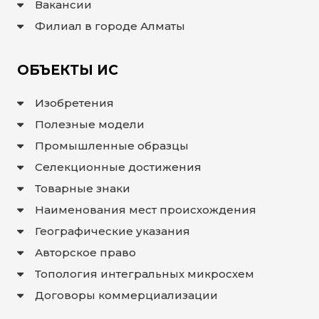
Вакансии
ИНТЕРАКТИВНАЯ
Филиал в городе Алматы
КАРТА
ИНТЕРАКТИВНАЯ
КАРТА
ОБЪЕКТЫ ИС
ГЕОГРАФИЧЕСКИХ
УКАЗАНИЙ И
НАИМЕНОВАНИЙ
МЕСТ
Изобретения
ПРОИСХОЖДЕНИЯ
ТОВАРОВ
Полезные модели
ИНТЕРАКТИВНАЯ
КАРТА
Промышленные образцы
ПОТЕНЦИАЛЬНЫХ
ГУ И НМПТ
Селекционные достижения
FAQ/
Товарные знаки
ВОПРОС
Наименования мест происхождения
- ОТВЕТ
Географические указания
ПОИСК
Авторское право
Топология интегральных микросхем
Договоры коммерциализации