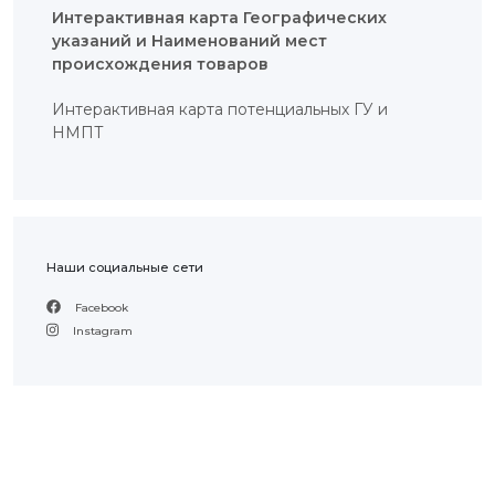
РЕКВИЗИТЫ
Интерактивная карта Географических
ФИЛИАЛ
указаний и Наименований мест
В
происхождения товаров
ГОРОДЕ
АЛМАТЫ
ФИНАНСОВЫЙ
Интерактивная карта потенциальных ГУ и
ОТЧЁТ
НМПТ
МЕЖДУНАРОДНОЕ
СОТРУДНИЧЕСТВО
ВАКАНСИИ
ЖУРНАЛ
«ИНТЕЛЛЕКТУАЛЬНАЯ
СОБСТВЕННОСТЬ
КАЗАХСТАНА»
Наши социальные сети
ГОСУДАРСТВЕННЫЕ
УСЛУГИ
Facebook
ГОСУДАРСТВЕННЫЕ
ЗАКУПКИ
Instagram
ПРОТИВОДЕЙСТВИЕ
КОРРУПЦИИ
ФОРУМ
ШАПАГАТ
КОНТАКТЫ
ОБЪЕКТЫ