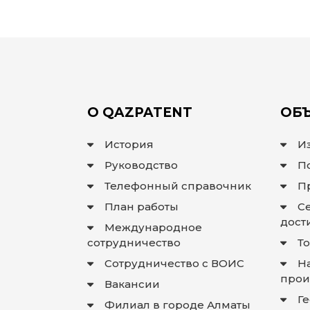
О QAZPATENT
ОБЪ
История
И
Руководство
П
Телефонный справочник
П
План работы
С
дост
Международное
сотрудничество
Т
Сотрудничество с ВОИС
Н
прои
Вакансии
Г
Филиал в городе Алматы