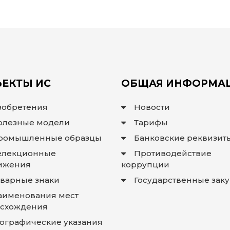
ЕКТЫ ИС
ОБЩАЯ ИНФОРМА
зобретения
Новости
олезные модели
Тарифы
ромышленные образцы
Банковские реквизит
елекционные
Противодействие
ижения
коррупции
оварные знаки
Государственные зак
аименования мест
схождения
еографические указания