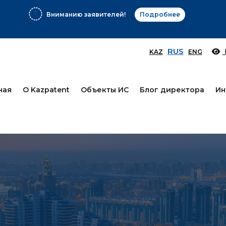
Вниманию заявителей!
Подробнее
RUS
KAZ
ENG
ная
О Kazpatent
Объекты ИС
Блог директора
Ин