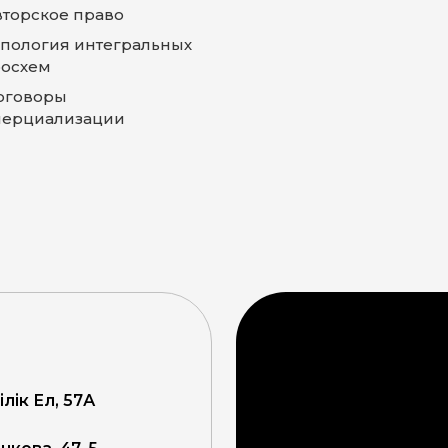
вторское право
опология интегральных
осхем
оговоры
ерциализации
ілік Ел, 57А