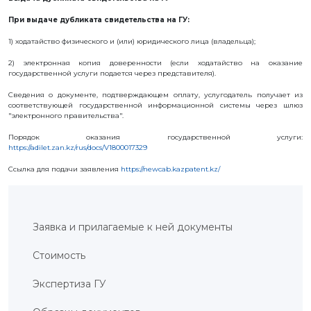
ИС
При выдаче дубликата свидетельства на ГУ:
ИЗОБРЕТЕНИЯ
1) ходатайство физического и (или) юридического лица (владельца);
ПОЛЕЗНЫЕ
МОДЕЛИ
2) электронная копия доверенности (если ходатайство на оказание
ПРОМЫШЛЕННЫЕ
государственной услуги подается через представителя).
ОБРАЗЦЫ
СЕЛЕКЦИОННЫЕ
Сведения о документе, подтверждающем оплату, услугодатель получает из
ДОСТИЖЕНИЯ
соответствующей государственной информационной системы через шлюз
"электронного правительства".
ТОВАРНЫЕ
ЗНАКИ
Порядок оказания государственной услуги:
НАИМЕНОВАНИЯ
https://adilet.zan.kz/rus/docs/V1800017329
МЕСТ
ПРОИСХОЖДЕНИЯ
ТОВАРОВ
Ссылка для подачи заявления
https://newcab.kazpatent.kz/
ГЕОГРАФИЧЕСКИЕ
УКАЗАНИЯ
ТОПОЛОГИЯ
ИНТЕГРАЛЬНЫХ
МИКРОСХЕМ
Заявка и прилагаемые к ней документы
ДОГОВОРЫ
КОММЕРЦИАЛИЗАЦИИ
Стоимость
АВТОРСКИЕ
ПРАВА
Экспертиза ГУ
БЛОГ
ДИРЕКТОРА