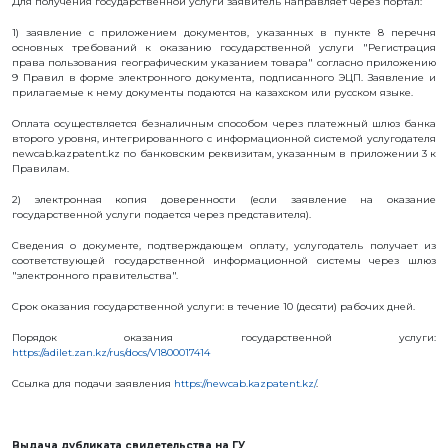
Для получения государственной услуги заявитель направляет через портал:
РЕКВИЗИТЫ
1) заявление с приложением документов, указанных в пункте 8 перечня
ФИЛИАЛ
В
основных требований к оказанию государственной услуги "Регистрация
ГОРОДЕ
права пользования географическим указанием товара" согласно приложению
АЛМАТЫ
9 Правил в форме электронного документа, подписанного ЭЦП. Заявление и
ФИНАНСОВЫЙ
прилагаемые к нему документы подаются на казахском или русском языке.
ОТЧЁТ
Оплата осуществляется безналичным способом через платежный шлюз банка
МЕЖДУНАРОДНОЕ
СОТРУДНИЧЕСТВО
второго уровня, интегрированного c информационной системой услугодателя
newcab.kazpatent.kz по банковским реквизитам, указанным в приложении 3 к
ВАКАНСИИ
Правилам.
ЖУРНАЛ
2) электронная копия доверенности (если заявление на оказание
«ИНТЕЛЛЕКТУАЛЬНАЯ
СОБСТВЕННОСТЬ
государственной услуги подается через представителя).
КАЗАХСТАНА»
Сведения о документе, подтверждающем оплату, услугодатель получает из
ГОСУДАРСТВЕННЫЕ
УСЛУГИ
соответствующей государственной информационной системы через шлюз
"электронного правительства".
ГОСУДАРСТВЕННЫЕ
ЗАКУПКИ
Срок оказания государственной услуги: в течение 10 (десяти) рабочих дней.
ПРОТИВОДЕЙСТВИЕ
КОРРУПЦИИ
Порядок оказания государственной услуги:
ФОРУМ
https://adilet.zan.kz/rus/docs/V1800017414
ШАПАГАТ
Ссылка для подачи заявления
https://newcab.kazpatent.kz/
.
КОНТАКТЫ
ОБЪЕКТЫ
Выдача дубликата свидетельства на ГУ