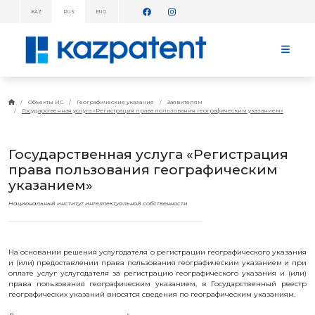
KAZ
RUS
ENG
ИНФОРМАЦИОННЫЕ
СООБЩЕНИЯ!
ГЛАВНАЯ
О
Объекты ИС
Географические указания
Заявителям
KAZPATENT
Государственная услуга «Регистрация права пользования географическим указанием»
ОБ
ИНСТИТУТЕ
Государственная услуга «Регистрация
РУКОВОДСТВО
права пользования географическим
ГОДОВОЙ
ОТЧЕТ
указанием»
СТАТИСТИЧЕСКИЕ
Национальный институт интеллектуальной собственности
ДАННЫЕ
ТЕЛЕФОННЫЙ
СПРАВОЧНИК
СОТРУДНИЧЕСТВО
На основании решения услугодателя о регистрации географического указания
С ВОИС
и (или) предоставлении права пользования географическим указанием и при
ПЛАН
оплате услуг услугодателя за регистрацию географического указания и (или)
РАБОТЫ
права пользования географическим указанием, в Государственный реестр
географических указаний вносятся сведения по географическим указаниям.
ТАРИФЫ
БАНКОВСКИЕ