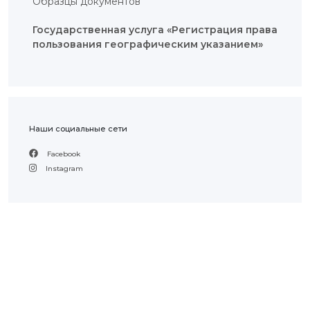
Образцы документов
ИНТЕРАКТИВНАЯ
Государственная услуга «Регистрация права
КАРТА
пользования географическим указанием»
ИНТЕРАКТИВНАЯ
КАРТА
ГЕОГРАФИЧЕСКИХ
УКАЗАНИЙ И
НАИМЕНОВАНИЙ
МЕСТ
ПРОИСХОЖДЕНИЯ
ТОВАРОВ
ИНТЕРАКТИВНАЯ
Наши социальные сети
КАРТА
ПОТЕНЦИАЛЬНЫХ
ГУ И НМПТ
Facebook
Instagram
FAQ/
ВОПРОС
- ОТВЕТ
ПОИСК