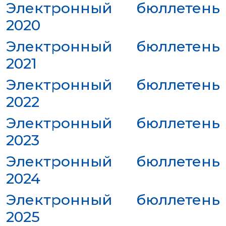
Электронный бюллетень
РЕКВИЗИТЫ
ФИЛИАЛ
2020
В
ГОРОДЕ
АЛМАТЫ
Электронный бюллетень
ФИНАНСОВЫЙ
ОТЧЁТ
2021
МЕЖДУНАРОДНОЕ
СОТРУДНИЧЕСТВО
Электронный бюллетень
ВАКАНСИИ
ЖУРНАЛ
2022
«ИНТЕЛЛЕКТУАЛЬНАЯ
СОБСТВЕННОСТЬ
КАЗАХСТАНА»
Электронный бюллетень
ГОСУДАРСТВЕННЫЕ
УСЛУГИ
2023
ГОСУДАРСТВЕННЫЕ
ЗАКУПКИ
Электронный бюллетень
ПРОТИВОДЕЙСТВИЕ
КОРРУПЦИИ
2024
ФОРУМ
ШАПАГАТ
Электронный бюллетень
КОНТАКТЫ
2025
ОБЪЕКТЫ