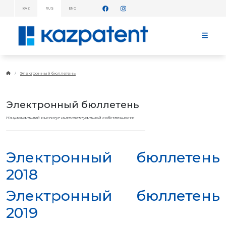
KAZ
RUS
ENG
ИНФОРМАЦИОННЫЕ
СООБЩЕНИЯ!
ГЛАВНАЯ
О
Электронный бюллетень
KAZPATENT
ОБ
ИНСТИТУТЕ
Электронный бюллетень
РУКОВОДСТВО
Национальный институт интеллектуальной собственности
ГОДОВОЙ
ОТЧЕТ
СТАТИСТИЧЕСКИЕ
ДАННЫЕ
Электронный бюллетень
ТЕЛЕФОННЫЙ
СПРАВОЧНИК
2018
СОТРУДНИЧЕСТВО
С ВОИС
Электронный бюллетень
ПЛАН
РАБОТЫ
2019
ТАРИФЫ
БАНКОВСКИЕ