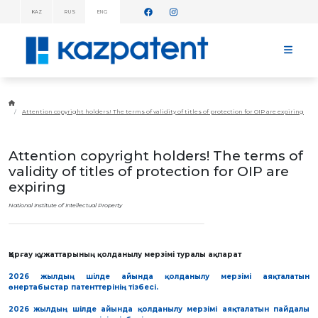
KAZ
RUS
ENG
INFORMATION
MESSAGES!
HOME
ABOUT
KAZPATENT
Attention copyright holders! The terms of validity of titles of protection for OIP are expiring
ABOUT
THE
INSTITUTE
Attention copyright holders! The terms of
MANAGEMENT
validity of titles of protection for OIP are
ANNUAL
expiring
REPORT
National Institute of Intellectual Property
STATISTICAL
DATA
TELEPHONE
DIRECTORY
Қорғау құжаттарының қолданылу мерзімі туралы ақпарат
COOPERATION
WITH WIPO
2026 жылдың шілде айында қолданылу мерзімі аяқталатын
WORK
өнертабыстар патенттерінің тізбесі.
PLAN
FEES
2026 жылдың шілде айында қолданылу мерзімі аяқталатын пайдалы