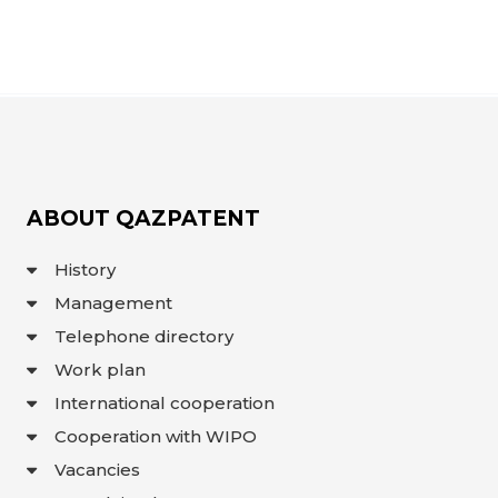
OBJECTS
INVENTION
UTILITY
MODEL
INDUSTRIAL
DESIGN
SELECTION
ACHIEVEMENT
TRADEMARK
ABOUT QAZPATENT
APPELLATION
OF ORIGIN
History
GEOGRAPHICAL
INDICATIONS
Management
TOPOLOGIES
OF AN
Telephone directory
INTEGRATED
MICROCIRCUIT
Work plan
AGREEMENT OF
COMMERCIALIZATION
International cooperation
COPYRIGHT
Cooperation with WIPO
DIRECTOR'S
Vacancies
BLOG