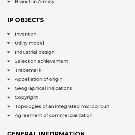
Branch in Almaty
INTERACTIVE
MAP
IP OBJECTS
INTERACTIVE
MAP OF
GEOGRAPHICAL
INDICATIONS
Invention
AND
APPELLATIONS
Utility model
OF ORIGIN
INTERACTIVE
Industrial design
MAP OF
POTENTIAL
Selection achievement
GI AND AO
Trademark
FAQ/
СҰРАҚ -
Appellation of origin
ЖАУАП
Geographical indications
ПОИСК
Copyright
Topologies of an integrated microcircuit
Agreement of commercialization
GENERAL INFORMATION