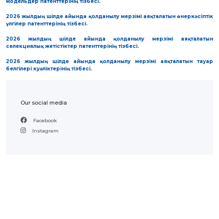
модельдер патенттерінің тізбесі.
BANK
DETAILS
2026 жылдың шілде айында қолданылу мерзімі аяқталатын өнеркәсіптік
BRANCH
үлгілер патенттерінің тізбесі.
IN
ALMATY
2026 жылдың шілде айында қолданылу мерзімі аяқталатын
FINANCIAL
селекциялық жетістіктер патенттерінің тізбесі.
REPORT
INTERNATIONAL
2026 жылдың шілде айында қолданылу мерзімі аяқталатын тауар
COOPERATION
белгілері куәліктерінің тізбесі.
VACANCIES
"INTELLECTUAL
PROPERTY IN
Our social media
KAZAKHSTAN"
MAGAZINE
Facebook
PUBLIC
SERVICES
Instagram
PUBLIC
PROCUREMENT
ANTI-
CORRUPTION
MEASURES
SHAPAGAT
FORUM
CONTACTS
IP